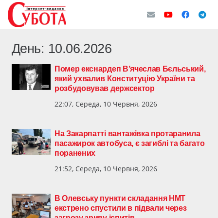
День:
10.06.2026
Помер екснардеп В’ячеслав Бєльський,
який ухвалив Конституцію України та
розбудовував держсектор
22:07, Середа, 10 Червня, 2026
На Закарпатті вантажівка протаранила
пасажирок автобуса, є загиблі та багато
поранених
21:52, Середа, 10 Червня, 2026
В Олевську пункти складання НМТ
екстрено спустили в підвали через
загрозу зриву іспитів