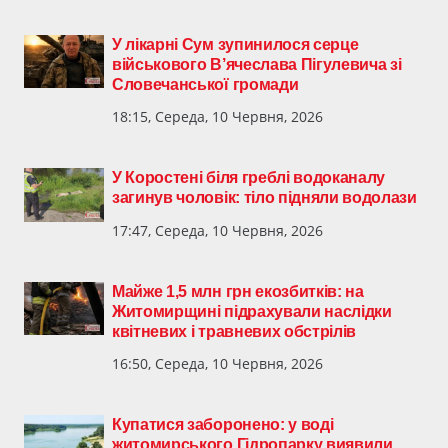
У лікарні Сум зупинилося серце
військового В’ячеслава Пігулевича зі
Словечанської громади
18:15, Середа, 10 Червня, 2026
У Коростені біля греблі водоканалу
загинув чоловік: тіло підняли водолази
17:47, Середа, 10 Червня, 2026
Майже 1,5 млн грн екозбитків: на
Житомирщині підрахували наслідки
квітневих і травневих обстрілів
16:50, Середа, 10 Червня, 2026
Купатися заборонено: у воді
житомирського Гідропарку виявили