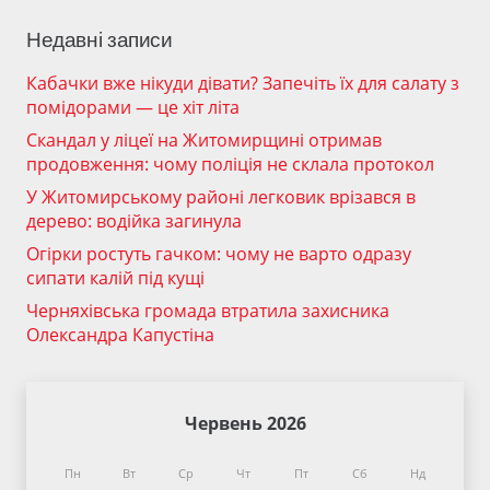
Недавні записи
Кабачки вже нікуди дівати? Запечіть їх для салату з
помідорами — це хіт літа
Скандал у ліцеї на Житомирщині отримав
продовження: чому поліція не склала протокол
У Житомирському районі легковик врізався в
дерево: водійка загинула
Огірки ростуть гачком: чому не варто одразу
сипати калій під кущі
Черняхівська громада втратила захисника
Олександра Капустіна
Червень 2026
Пн
Вт
Ср
Чт
Пт
Сб
Нд