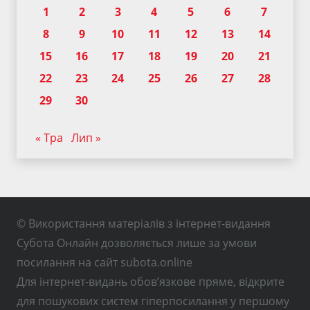
1
2
3
4
5
6
7
8
9
10
11
12
13
14
15
16
17
18
19
20
21
22
23
24
25
26
27
28
29
30
« Тра
Лип »
© Використання матеріалів з інтернет-видання
Субота Онлайн дозволяється лише за умови
посилання на сайт subota.online
Для інтернет-видань обов’язкове пряме, відкрите
для пошукових систем гіперпосилання у першому