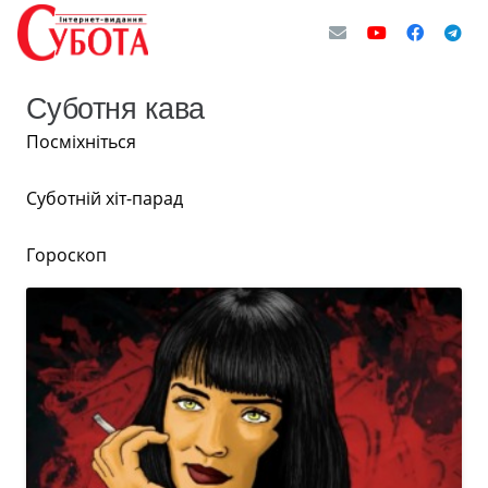
Суботня кава
Посміхніться
Суботній хіт-парад
Гороскоп