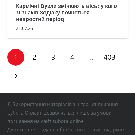
Кармічні Вузли змінюють вісь: у кого
зі знаків Зодіаку почнеться
непростий період
28.07.26
1
2
3
4
…
403
© Використання матеріалів з інтернет-видання
Субота Онлайн дозволяється лише за умови
посилання на сайт subota.online
Для інтернет-видань обов’язкове пряме, відкрите