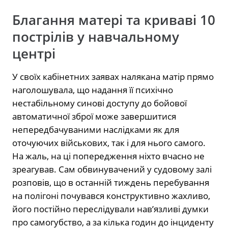
Благання матері та криваві 10
пострілів у навчальному
центрі
У своїх кабінетних заявах налякана матір прямо
наголошувала, що надання її психічно
нестабільному синові доступу до бойової
автоматичної зброї може завершитися
непередбачуваними наслідками як для
оточуючих військових, так і для нього самого.
На жаль, на ці попередження ніхто вчасно не
зреагував. Сам обвинувачений у судовому залі
розповів, що в останній тиждень перебування
на полігоні почувався конструктивно жахливо,
його постійно переслідували нав’язливі думки
про самогубство, а за кілька годин до інциденту