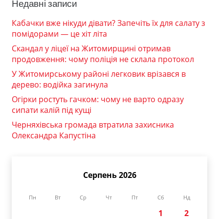
Недавні записи
Кабачки вже нікуди дівати? Запечіть їх для салату з
помідорами — це хіт літа
Скандал у ліцеї на Житомирщині отримав
продовження: чому поліція не склала протокол
У Житомирському районі легковик врізався в
дерево: водійка загинула
Огірки ростуть гачком: чому не варто одразу
сипати калій під кущі
Черняхівська громада втратила захисника
Олександра Капустіна
Серпень 2026
Пн
Вт
Ср
Чт
Пт
Сб
Нд
1
2