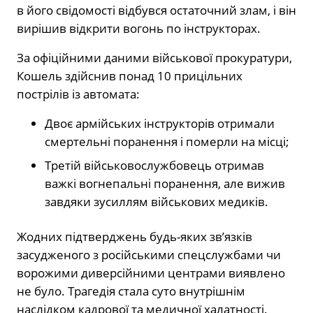
в його свідомості відбувся остаточний злам, і він
вирішив відкрити вогонь по інструкторах.
За офіційними даними військової прокуратури,
Кошель здійснив понад 10 прицільних
пострілів із автомата:
Двоє армійських інструкторів отримали
смертельні поранення і померли на місці;
Третій військовослужбовець отримав
важкі вогнепальні поранення, але вижив
завдяки зусиллям військових медиків.
Жодних підтверджень будь-яких зв’язків
засудженого з російськими спецслужбами чи
ворожими диверсійними центрами виявлено
не було. Трагедія стала суто внутрішнім
наслідком кадрової та медичної халатності.