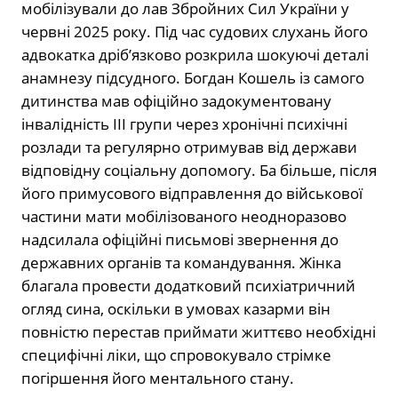
мобілізували до лав Збройних Сил України у
червні 2025 року. Під час судових слухань його
адвокатка дріб’язково розкрила шокуючі деталі
анамнезу підсудного. Богдан Кошель із самого
дитинства мав офіційно задокументовану
інвалідність ІІІ групи через хронічні психічні
розлади та регулярно отримував від держави
відповідну соціальну допомогу. Ба більше, після
його примусового відправлення до військової
частини мати мобілізованого неодноразово
надсилала офіційні письмові звернення до
державних органів та командування. Жінка
благала провести додатковий психіатричний
огляд сина, оскільки в умовах казарми він
повністю перестав приймати життєво необхідні
специфічні ліки, що спровокувало стрімке
погіршення його ментального стану.