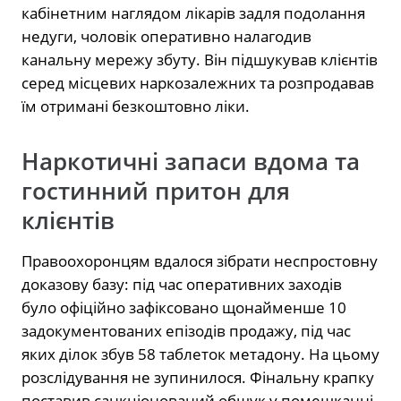
кабінетним наглядом лікарів задля подолання
недуги, чоловік оперативно налагодив
канальну мережу збуту. Він підшукував клієнтів
серед місцевих наркозалежних та розпродавав
їм отримані безкоштовно ліки.
Наркотичні запаси вдома та
гостинний притон для
клієнтів
Правоохоронцям вдалося зібрати неспростовну
доказову базу: під час оперативних заходів
було офіційно зафіксовано щонайменше 10
задокументованих епізодів продажу, під час
яких ділок збув 58 таблеток метадону. На цьому
розслідування не зупинилося. Фінальну крапку
поставив санкціонований обшук у помешканні