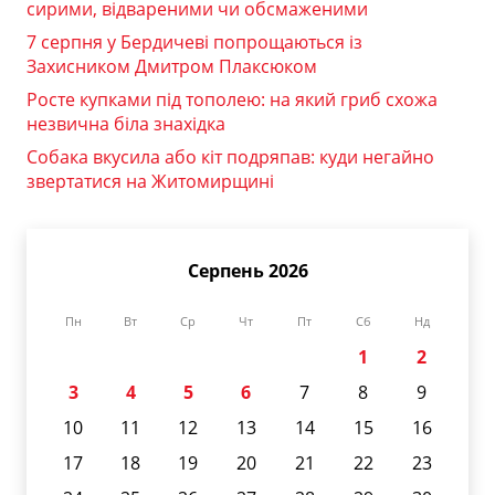
сирими, відвареними чи обсмаженими
7 серпня у Бердичеві попрощаються із
Захисником Дмитром Плаксюком
Росте купками під тополею: на який гриб схожа
незвична біла знахідка
Собака вкусила або кіт подряпав: куди негайно
звертатися на Житомирщині
Серпень 2026
Пн
Вт
Ср
Чт
Пт
Сб
Нд
1
2
3
4
5
6
7
8
9
10
11
12
13
14
15
16
17
18
19
20
21
22
23