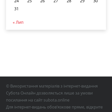
24
25
26
27
28
29
30
31
« Лип
© Використання матеріалів з інтернет-видання
Субота Онлайн дозволяється лише за умови
посилання на сайт subota.online
Для інтернет-видань обов’язкове пряме, відкрите