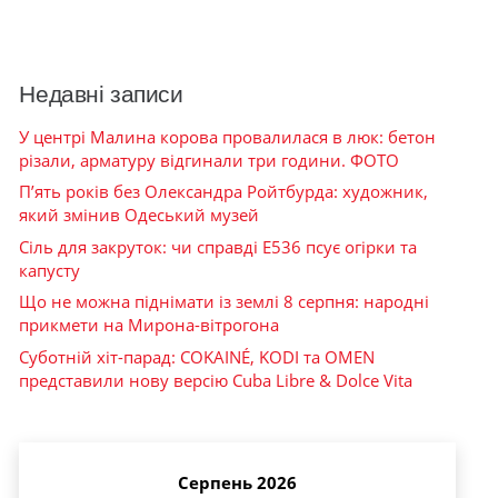
Недавні записи
У центрі Малина корова провалилася в люк: бетон
різали, арматуру відгинали три години. ФОТО
П’ять років без Олександра Ройтбурда: художник,
який змінив Одеський музей
Сіль для закруток: чи справді Е536 псує огірки та
капусту
Що не можна піднімати із землі 8 серпня: народні
прикмети на Мирона-вітрогона
Суботній хіт-парад: COKAINÉ, KODI та OMEN
представили нову версію Cuba Libre & Dolce Vita
Серпень 2026