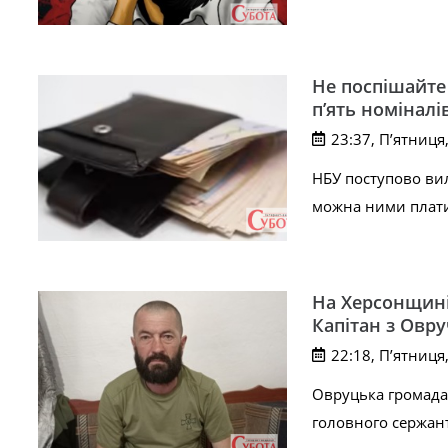
Не поспішайте
п’ять номіналі
23:37, П’ятниця
НБУ поступово вилу
можна ними плати
На Херсонщині
Капітан з Овр
22:18, П’ятниця
Овруцька громада
головного сержант