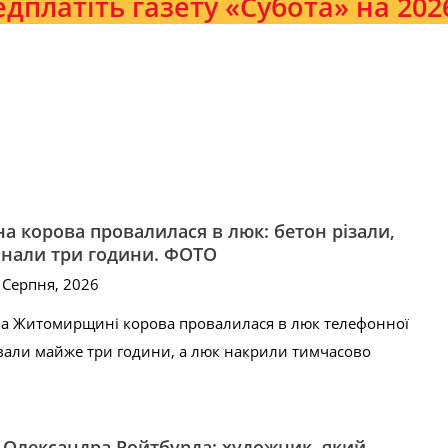
дплатіть газету «Субота» на 2026
а корова провалилася в люк: бетон різали,
инали три години. ФОТО
8 Серпня, 2026
на Житомирщині корова провалилася в люк телефонної
ятували майже три години, а люк накрили тимчасово
з Олександра Ройтбурда: художник, який