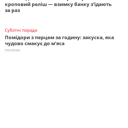
кроповий реліш — взимку банку з’їдають
за раз
Суботні поради
Помідори з перцем за годину: закуска, яка
чудово смакує до м’яса
РЕКЛАМА