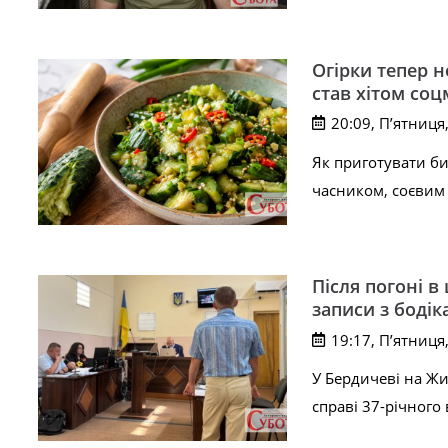
Огірки тепер н
став хітом со
20:09, П’ятниця
Як приготувати би
часником, соєвим
Після погоні в
записи з бодік
19:17, П’ятниця
У Бердичеві на Жи
справі 37-річного 