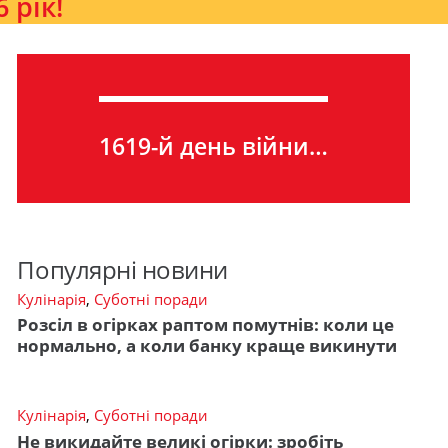
 рік!
1619-й день війни…
Популярні новини
Кулінарія
,
Суботні поради
Розсіл в огірках раптом помутнів: коли це
нормально, а коли банку краще викинути
Кулінарія
,
Суботні поради
Не викидайте великі огірки: зробіть