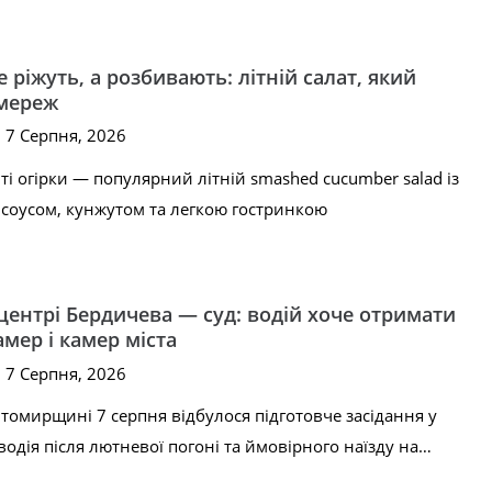
е ріжуть, а розбивають: літній салат, який
цмереж
, 7 Серпня, 2026
ті огірки — популярний літній smashed cucumber salad із
 соусом, кунжутом та легкою гостринкою
 центрі Бердичева — суд: водій хоче отримати
амер і камер міста
, 7 Серпня, 2026
томирщині 7 серпня відбулося підготовче засідання у
водія після лютневої погоні та ймовірного наїзду на…