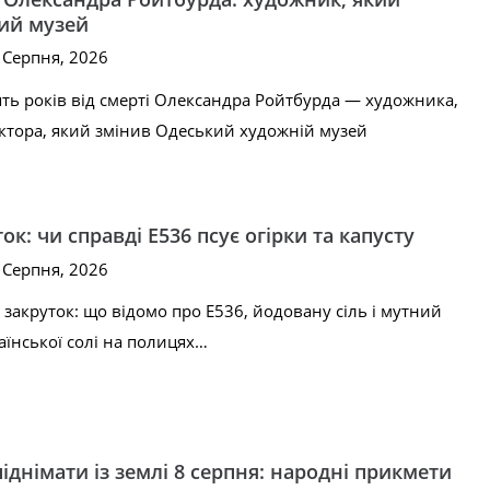
ий музей
8 Серпня, 2026
ять років від смерті Олександра Ройтбурда — художника,
ктора, який змінив Одеський художній музей
ок: чи справді Е536 псує огірки та капусту
8 Серпня, 2026
я закруток: що відомо про Е536, йодовану сіль і мутний
раїнської солі на полицях…
днімати із землі 8 серпня: народні прикмети