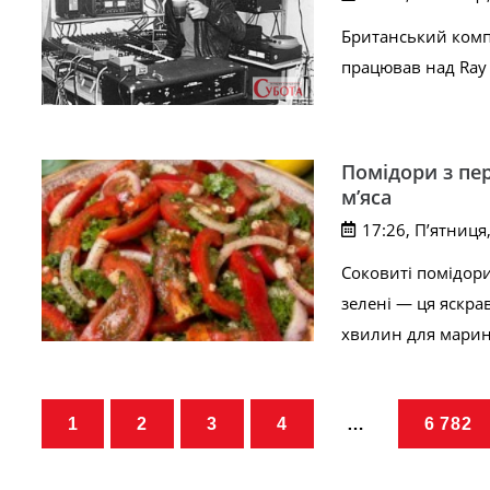
Британський компо
працював над Ray 
Помідори з пер
м’яса
17:26, П’ятниця
Соковиті помідори
зелені — ця яскрав
хвилин для марин
1
2
3
4
…
6 782