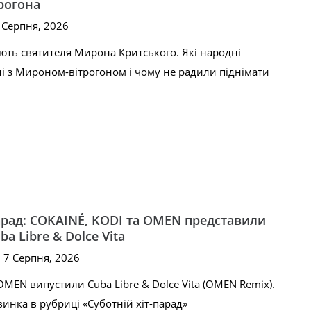
рогона
8 Серпня, 2026
ють святителя Мирона Критського. Які народні
і з Мироном-вітрогоном і чому не радили піднімати
парад: COKAINÉ, KODI та OMEN представили
a Libre & Dolce Vita
, 7 Серпня, 2026
OMEN випустили Cuba Libre & Dolce Vita (OMEN Remix).
инка в рубриці «Суботній хіт-парад»