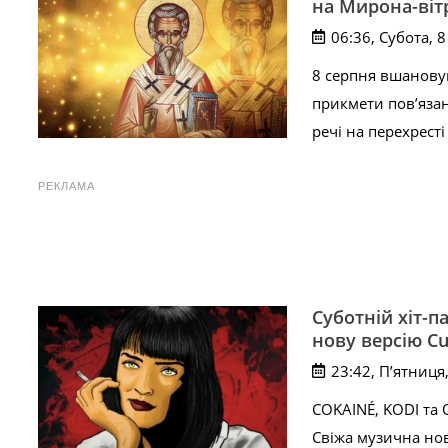
на Мирона-віт
06:36, Субота, 
8 серпня вшанову
прикмети пов’язан
речі на перехресті
РЕКЛАМА
Суботній хіт-
нову версію Cub
23:42, П’ятниця
COKAINÉ, KODI та 
Свіжа музична нов