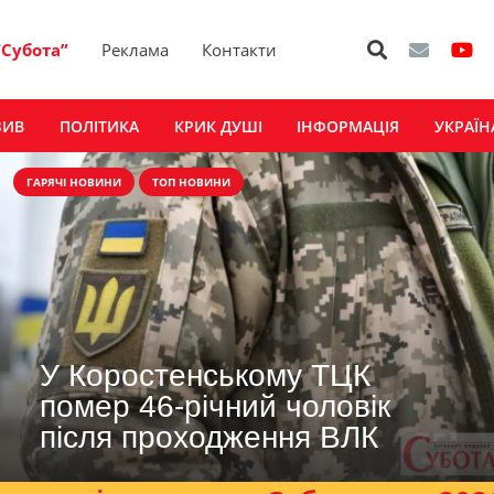
“Субота”
Реклама
Контакти
ЗИВ
ПОЛІТИКА
КРИК ДУШІ
ІНФОРМАЦІЯ
УКРАЇН
ГАРЯЧІ НОВИНИ
ТОП НОВИНИ
У Коростенському ТЦК
помер 46-річний чоловік
після проходження ВЛК