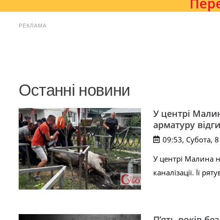
Пере
РЕКЛАМА
Останні новини
У центрі Малин
арматуру відг
09:53, Субота, 
У центрі Малина 
каналізації. Її р
П’ять років бе