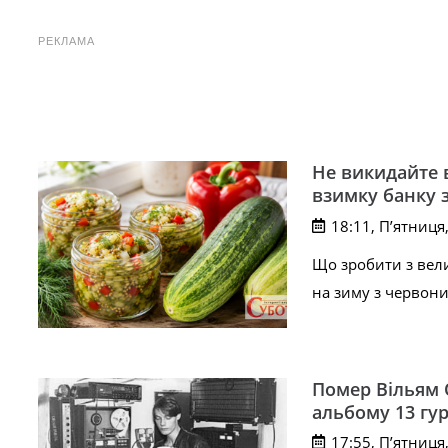
РЕКЛАМА
Не викидайте в
взимку банку з
18:11, П’ятниця
Що зробити з вели
на зиму з червон
Помер Вільям 
альбому 13 гур
17:55, П’ятниця