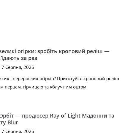
еликі огірки: зробіть кроповий реліш —
’їдають за раз
, 7 Серпня, 2026
ких і перерослих огірків? Приготуйте кроповий реліш
им перцем, гірчицею та яблучним оцтом
Орбіт — продюсер Ray of Light Мадонни та
ту Blur
, 7 Серпня, 2026