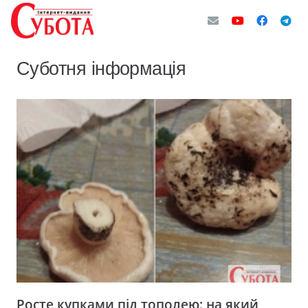
Суботня інформація
Росте купками під тополею: на який