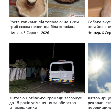
Росте купками під тополею: на який
Собака вкус
гриб схожа незвична біла знахідка
негайно зв
Четвер, 6 Серпня, 2026
Четвер, 6 Се
Жителю Потіївської громади загрожує
Житомирщин
до 15 років ув’язнення за вбивство
рекорди: ст
співмешканки
перевищили