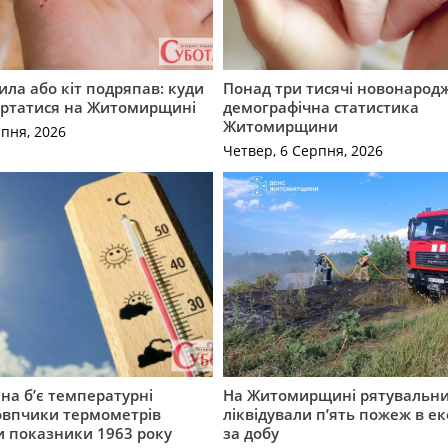
ила або кіт подряпав: куди
Понад три тисячі новонарод
ертатися на Житомирщині
демографічна статистика
Житомирщини
рпня, 2026
Четвер, 6 Серпня, 2026
а б’є температурні
На Житомирщині рятувальн
овпчики термометрів
ліквідували п’ять пожеж в е
 показники 1963 року
за добу