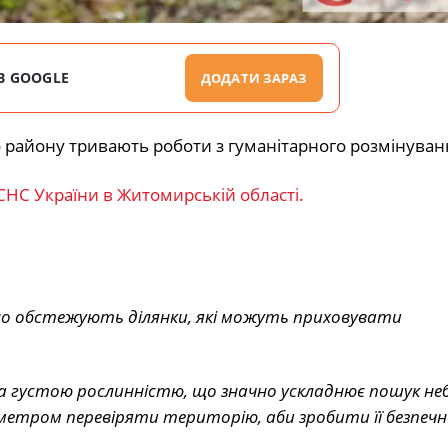
В GOOGLE
ДОДАТИ ЗАРАЗ
 району тривають роботи з гуманітарного розмінуван
СНС України в Житомирській області.
о обстежують ділянки, які можуть приховувати
 густою рослинністю, що значно ускладнює пошук не
 метром перевіряти територію, аби зробити її безпеч