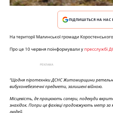
ПІДПИШІТЬСЯ НА НАС 
На території Малинської громади Коростенського
Про це 10 червня поінформували у
пресслужбі Д
РЕКЛАМА
“Щодня піротехніки ДСНС Житомирщини ретельн
вибухонебезпечні предмети, залишені війною.
Місцевість, де
працюють сапери, подекуди вкрита
знахідок. Попри це фахівці продовжують метр за
людей.