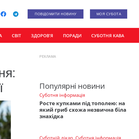
ПОВІДОМИТИ НОВИНУ
МОЯ СУБОТА
А
СВІТ
ЗДОРОВ’Я
ПОРАДИ
СУБОТНЯ КАВА
РЕКЛАМА
ня:
ї
Популярні новини
Суботня інформація
Росте купками під тополею: на
який гриб схожа незвична біла
знахідка
Суботній лікар
,
Суботня інформація