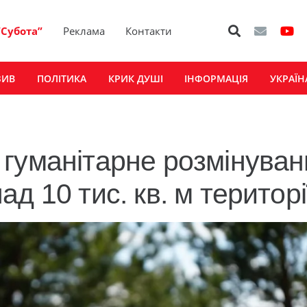
“Субота”
Реклама
Контакти
ЗИВ
ПОЛІТИКА
КРИК ДУШІ
ІНФОРМАЦІЯ
УКРАЇН
гуманітарне розмінуван
д 10 тис. кв. м територі