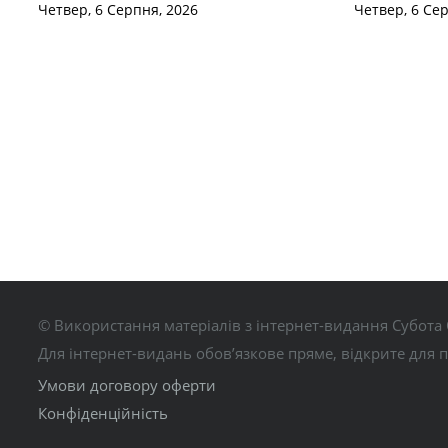
Четвер, 6 Серпня, 2026
Четвер, 6 Се
© Використання матеріалів з інтернет-видання Субота 
Для інтернет-видань обов’язкове пряме, відкрите для 
Умови договору оферти
Конфіденційність