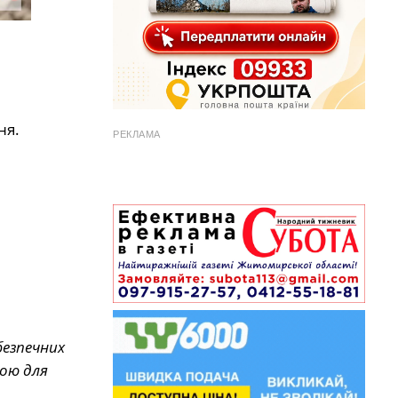
ня.
РЕКЛАМА
безпечних
ною для