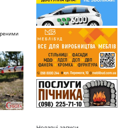
віреними
Недавні записи