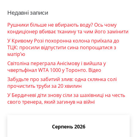
Недавні записи
Рушники більше не вбирають воду? Ось чому
кондиціонер вбиває тканину та чим його замінити
У Кривому Розі похоронна колона приїхала до
ТЦК: просили відпустити сина попрощатися з
матір’ю
Світоліна переграла Анісімову і вийшла у
чвертьфінал WTA 1000 у Торонто. Відео
Забудьте про забитий злив: одна склянка солі
прочистить труби за 20 хвилин
У Бердичеві діти знову сіли за шахівниці на честь
свого тренера, який загинув на війні
Серпень 2026