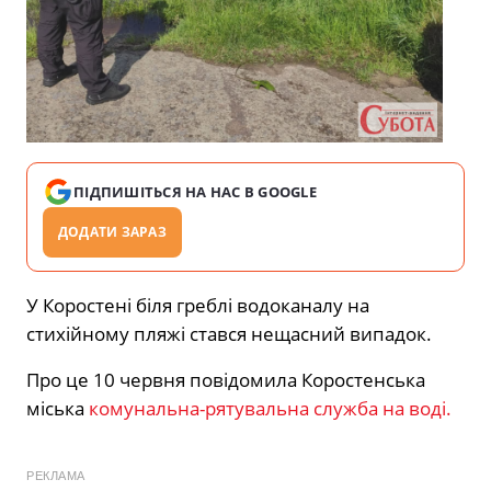
ПІДПИШІТЬСЯ НА НАС В GOOGLE
ДОДАТИ ЗАРАЗ
У Коростені біля греблі водоканалу на
стихійному пляжі стався нещасний випадок.
Про це 10 червня повідомила Коростенська
міська
комунальна-рятувальна служба на воді.
РЕКЛАМА