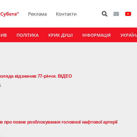
“Субота”
Реклама
Контакти
ЗИВ
ПОЛІТИКА
КРИК ДУШІ
ІНФОРМАЦІЯ
УКРАЇН
оляда відзначив 77-річчя. ВІДЕО
6
в про повне розблокування головної нафтової артерії