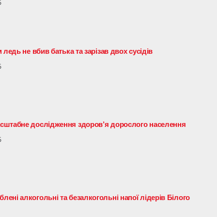
6
ледь не вбив батька та зарізав двох сусідів
6
сштабне дослідження здоров’я дорослого населення
6
ені алкогольні та безалкогольні напої лідерів Білого