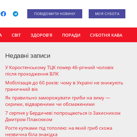
ПОВІДОМИТИ НОВИНУ
МОЯ СУБОТА
А
СВІТ
ЗДОРОВ’Я
ПОРАДИ
СУБОТНЯ КАВА
Недавні записи
У Коростенському ТЦК помер 46-річний чоловік
після проходження ВЛК
Мобілізація до 60 років: чому в Україні не знижують
граничний вік
Як правильно заморожувати гриби на зиму —
сирими, відвареними чи обсмаженими
7 серпня у Бердичеві попрощаються із Захисником
Дмитром Плаксюком
Росте купками під тополею: на який гриб схожа
незвична біла знахідка