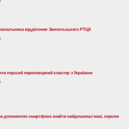
6
 начальника відділення Звягельського РТЦК
6
рити перший переговорний кластер з Україною
6
 за допомогою смартфона знайти найдешевші мазі, сиропи