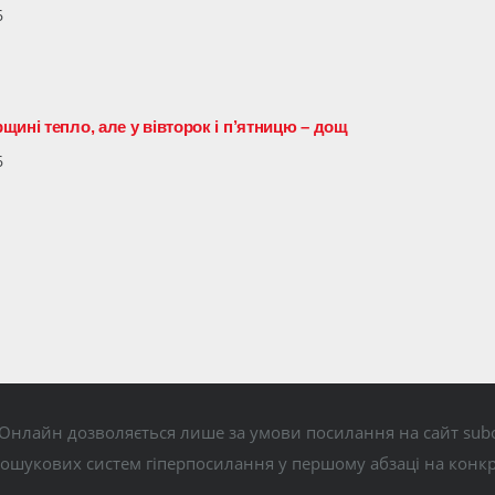
6
ині тепло, але у вівторок і п’ятницю – дощ
6
Онлайн дозволяється лише за умови посилання на сайт subo
пошукових систем гіперпосилання у першому абзаці на конк