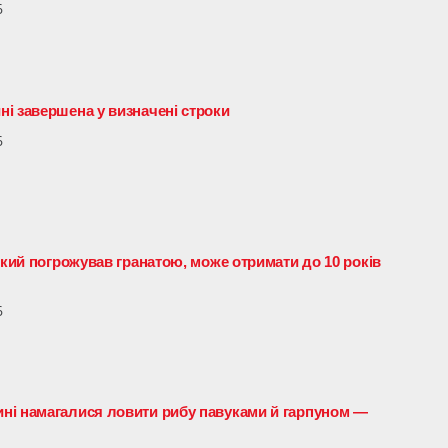
6
і завершена у визначені строки
6
який погрожував гранатою, може отримати до 10 років
6
ні намагалися ловити рибу павуками й гарпуном —