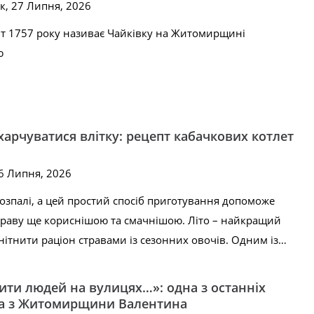
к, 27 Липня, 2026
т 1757 року називає Чайківку на Житомирщині
ю
харчуватися влітку: рецепт кабачкових котлет
26 Липня, 2026
розпалі, а цей простий спосіб приготування допоможе
траву ще кориснішою та смачнішою. Літо – найкращий
нітнити раціон стравами із сезонних овочів. Одним із…
ити людей на вулицях…»: одна з останніх
та з Житомирщини Валентина