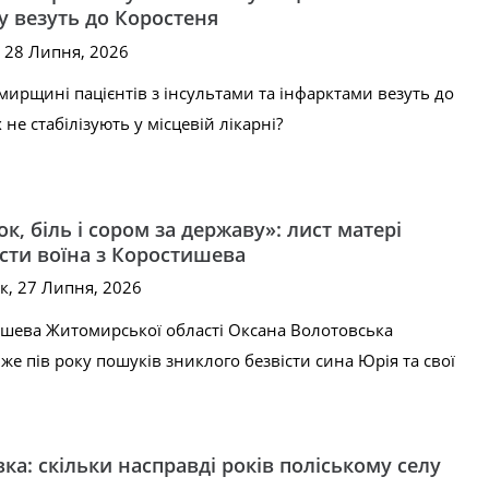
у везуть до Коростеня
, 28 Липня, 2026
ирщині пацієнтів з інсультами та інфарктами везуть до
 не стабілізують у місцевій лікарні?
к, біль і сором за державу»: лист матері
істи воїна з Коростишева
к, 27 Липня, 2026
шева Житомирської області Оксана Волотовська
же пів року пошуків зниклого безвісти сина Юрія та свої
ка: скільки насправді років поліському селу