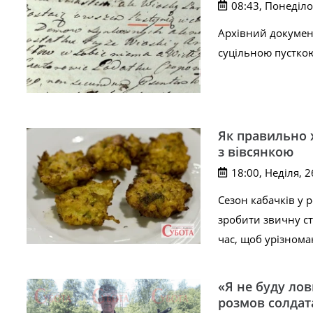
08:43, Понеділо
Архівний докумен
суцільною пустко
Як правильно 
з вівсянкою
18:00, Неділя, 
Сезон кабачків у 
зробити звичну с
час, щоб урізнома
«Я не буду лов
розмов солда