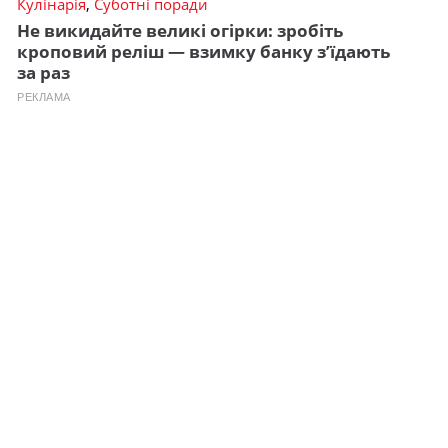
Кулінарія
,
Суботні поради
Не викидайте великі огірки: зробіть
кроповий реліш — взимку банку з’їдають
за раз
РЕКЛАМА