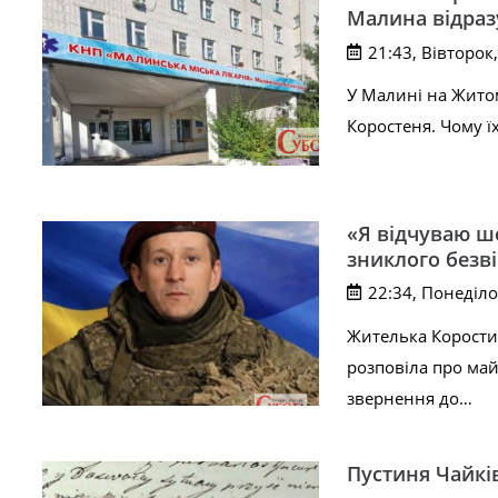
Малина відраз
21:43, Вівторок
У Малині на Житом
Коростеня. Чому їх
«Я відчуваю шо
зниклого безв
22:34, Понеділо
Жителька Корости
розповіла про май
звернення до…
Пустиня Чайків