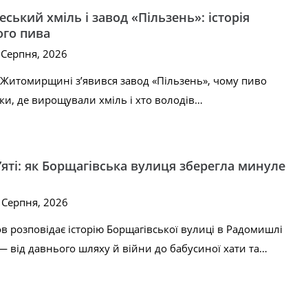
еський хміль і завод «Пільзень»: історія
го пива
2 Серпня, 2026
 Житомирщині з’явився завод «Пільзень», чому пиво
и, де вирощували хміль і хто володів…
’яті: як Борщагівська вулиця зберегла минуле
1 Серпня, 2026
 розповідає історію Борщагівської вулиці в Радомишлі
 від давнього шляху й війни до бабусиної хати та…