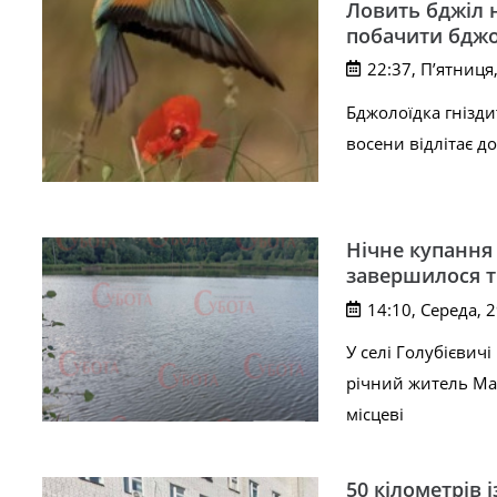
Ловить бджіл н
побачити бджо
22:37, П’ятниця
Бджолоїдка гнізди
восени відлітає д
Нічне купання
завершилося т
14:10, Середа, 
У селі Голубієвич
річний житель Мал
місцеві
50 кілометрів і