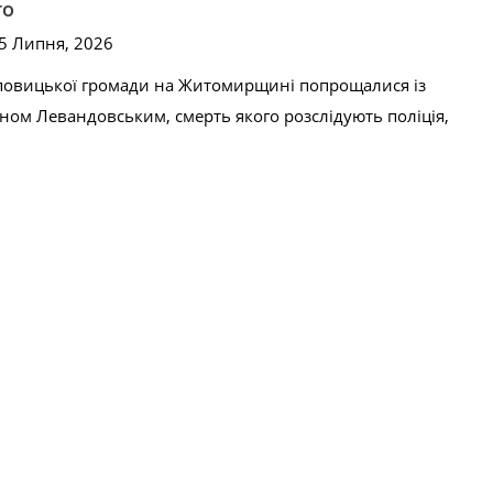
го
25 Липня, 2026
оповицької громади на Житомирщині попрощалися із
ом Левандовським, смерть якого розслідують поліція,