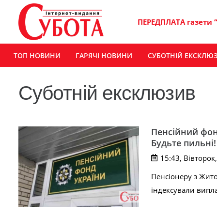
ПЕРЕДПЛАТА газети 
ТОП НОВИНИ
ГАРЯЧІ НОВИНИ
СУБОТНІЙ ЕКСКЛЮ
Суботній ексклюзив
Пенсійний фонд
Будьте пильні!
15:43, Вівторок
Пенсіонеру з Жито
індексували випла