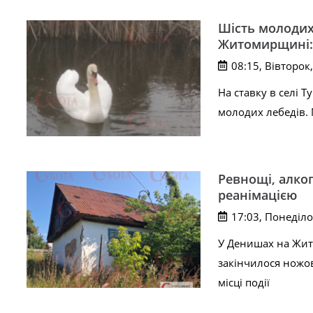
Шість молодих 
Житомирщині: 
08:15, Вівторок
На ставку в селі 
молодих лебедів. М
Ревнощі, алког
реанімацією
17:03, Понеділо
У Денишах на Жит
закінчилося ножо
місці події