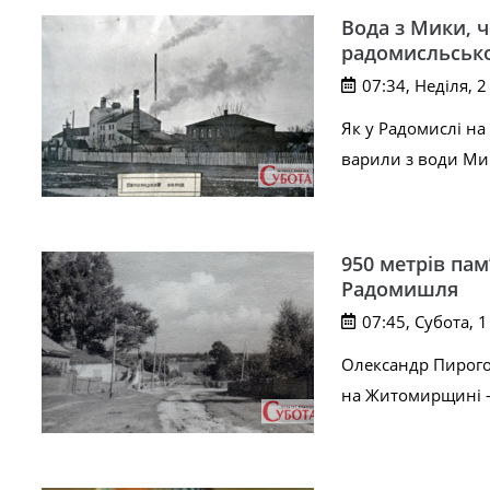
Вода з Мики, ч
радомисльсько
07:34, Неділя, 
Як у Радомислі на
варили з води Мик
950 метрів пам
Радомишля
07:45, Субота, 
Олександр Пирогов
на Житомирщині —