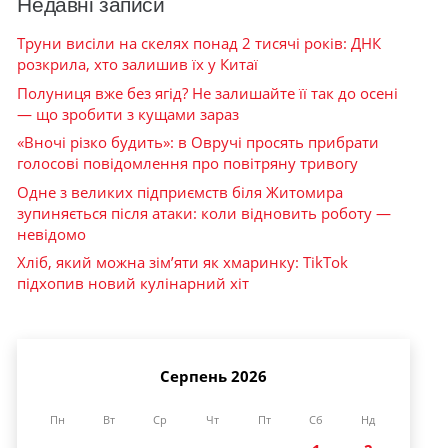
Недавні записи
Труни висіли на скелях понад 2 тисячі років: ДНК
розкрила, хто залишив їх у Китаї
Полуниця вже без ягід? Не залишайте її так до осені
— що зробити з кущами зараз
«Вночі різко будить»: в Овручі просять прибрати
голосові повідомлення про повітряну тривогу
Одне з великих підприємств біля Житомира
зупиняється після атаки: коли відновить роботу —
невідомо
Хліб, який можна зім’яти як хмаринку: TikTok
підхопив новий кулінарний хіт
Серпень 2026
Пн
Вт
Ср
Чт
Пт
Сб
Нд