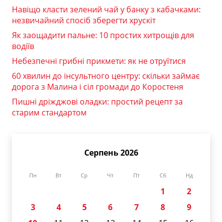
Навіщо класти зелений чай у банку з кабачками:
незвичайний спосіб зберегти хрускіт
Як заощадити пальне: 10 простих хитрощів для
водіїв
Небезпечні грибні прикмети: як не отруїтися
60 хвилин до інсультного центру: скільки займає
дорога з Малина і сіл громади до Коростеня
Пишні дріжджові оладки: простий рецепт за
старим стандартом
Серпень 2026
Пн
Вт
Ср
Чт
Пт
Сб
Нд
1
2
3
4
5
6
7
8
9