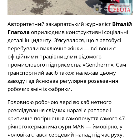
Авторитетний закарпатський журналіст
Віталій
Глагола
оприлюднив конструктивні соціальні
деталі інциденту. З’ясувалося, що в автобусі
перебували виключно жінки — всі вони є
офіційними працівницями відомого
промислового підприємства «Gentherm». Сам
транспортний засіб також належав цьому
заводу і здійснював регулярне розвезення
робочих змін із фабрики.
Головною робочою версією кабінетного
розслідування слідчих наразі є раптове і
критичне погіршення самопочуття самого 47-
річного керманича фури MAN — ймовірно, у
чоловіка стався серцевий напад під час руху.