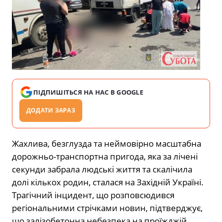
ПІДПИШІТЬСЯ НА НАС В GOOGLE
ДОДАТИ ЗАРАЗ
Жахлива, безглузда та неймовірно масштабна
дорожньо-транспортна пригода, яка за лічені
секунди забрала людські життя та скалічила
долі кількох родин, сталася на Західній Україні.
Трагічний інцидент, що розповсюдився
регіональними стрічками новин, підтверджує,
що залізобетонна небезпека на проїжджій