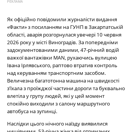
РЕКЛАМА
Як офіційно повідомили журналісти видання
«Факти» з посиланням на ГУНП в Закарпатській
області, аварія розгорнулася увечері 10 червня
2026 року у місті Виноградів. За попередніми
задокументованими даними, 47-річний водій
важкої вантажівки MAN, рухаючись вулицею
Івана Ірлявського, раптово втратив контроль
над керуванням транспортним засобом.
Величезна багатотонна машина на швидкості
з’їхала з проїжджої частини дороги та буквально
влетіла у групу людей, які у цей момент
спокійно виходили з салону маршрутного
автобуса на зупинці.
Наслідки цього нічного наїзду виявилися
нищівними. 53-річна жінка від отриманих