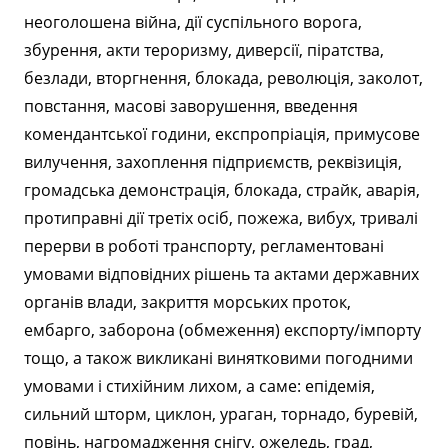
неоголошена війна, дії суспільного ворога,
збурення, акти тероризму, диверсії, піратства,
безлади, вторгнення, блокада, революція, заколот,
повстання, масові заворушення, введення
комендантської години, експропріація, примусове
вилучення, захоплення підприємств, реквізиція,
громадська демонстрація, блокада, страйк, аварія,
протиправні дії третіх осіб, пожежа, вибух, тривалі
перерви в роботі транспорту, регламентовані
умовами відповідних рішень та актами державних
органів влади, закриття морських проток,
ембарго, заборона (обмеження) експорту/імпорту
тощо, а також викликані винятковими погодними
умовами і стихійним лихом, а саме: епідемія,
сильний шторм, циклон, ураган, торнадо, буревій,
повінь, нагромадження снігу, ожеледь, град,