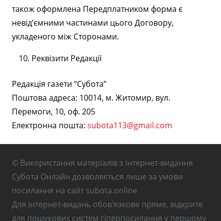
також оформлена Передплатником форма є
невід’ємними частинами цього Договору,
укладеного між Сторонами.
Реквізити Редакції
Редакція газети “Субота”
Поштова адреса: 10014, м. Житомир, вул.
Перемоги, 10, оф. 205
Електронна пошта:
subota113@gmail.com
© Використання матеріалів з інтернет-видання
Субота Онлайн дозволяється лише за умови
посилання на сайт subota.online
Для інтернет-видань обов’язкове пряме, відкрите
для пошукових систем гіперпосилання у першому