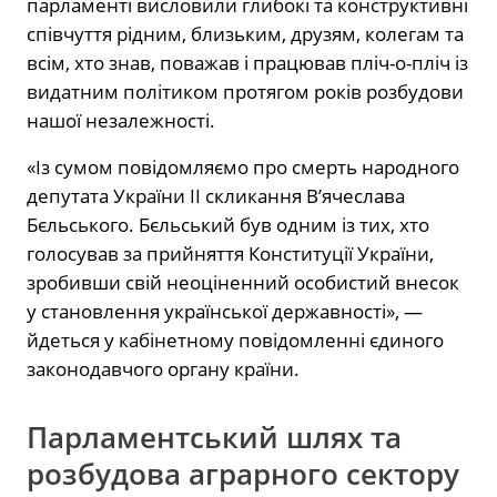
парламенті висловили глибокі та конструктивні
співчуття рідним, близьким, друзям, колегам та
всім, хто знав, поважав і працював пліч-о-пліч із
видатним політиком протягом років розбудови
нашої незалежності.
«Із сумом повідомляємо про смерть народного
депутата України ІІ скликання В’ячеслава
Бєльського. Бєльський був одним із тих, хто
голосував за прийняття Конституції України,
зробивши свій неоціненний особистий внесок
у становлення української державності», —
йдеться у кабінетному повідомленні єдиного
законодавчого органу країни.
Парламентський шлях та
розбудова аграрного сектору