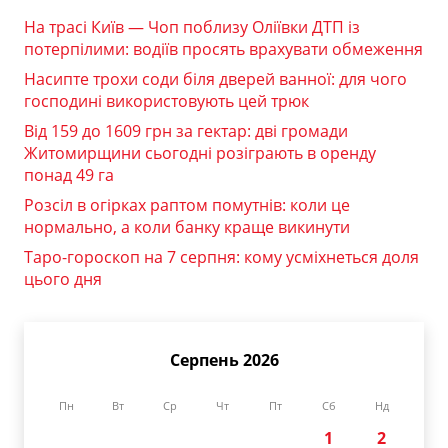
На трасі Київ — Чоп поблизу Оліївки ДТП із
потерпілими: водіїв просять врахувати обмеження
Насипте трохи соди біля дверей ванної: для чого
господині використовують цей трюк
Від 159 до 1609 грн за гектар: дві громади
Житомирщини сьогодні розіграють в оренду
понад 49 га
Розсіл в огірках раптом помутнів: коли це
нормально, а коли банку краще викинути
Таро-гороскоп на 7 серпня: кому усміхнеться доля
цього дня
Серпень 2026
Пн
Вт
Ср
Чт
Пт
Сб
Нд
1
2