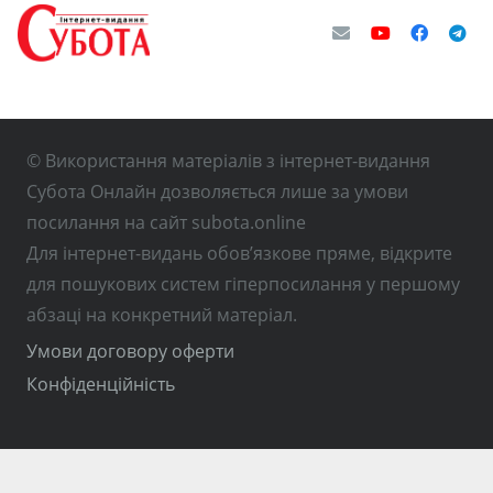
© Використання матеріалів з інтернет-видання
Субота Онлайн дозволяється лише за умови
посилання на сайт subota.online
Для інтернет-видань обов’язкове пряме, відкрите
для пошукових систем гіперпосилання у першому
абзаці на конкретний матеріал.
Умови договору оферти
Конфіденційність