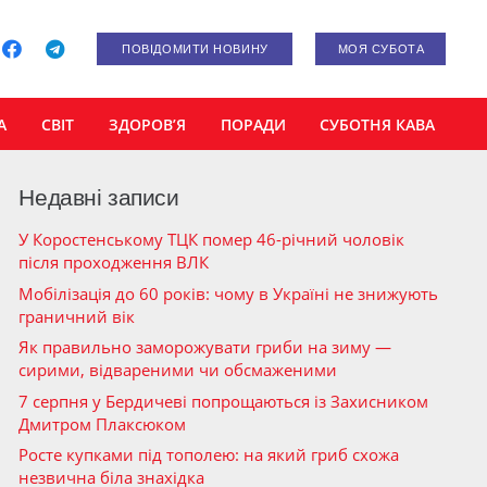
ПОВІДОМИТИ НОВИНУ
МОЯ СУБОТА
А
СВІТ
ЗДОРОВ’Я
ПОРАДИ
СУБОТНЯ КАВА
Недавні записи
У Коростенському ТЦК помер 46-річний чоловік
після проходження ВЛК
Мобілізація до 60 років: чому в Україні не знижують
граничний вік
Як правильно заморожувати гриби на зиму —
сирими, відвареними чи обсмаженими
7 серпня у Бердичеві попрощаються із Захисником
Дмитром Плаксюком
Росте купками під тополею: на який гриб схожа
незвична біла знахідка