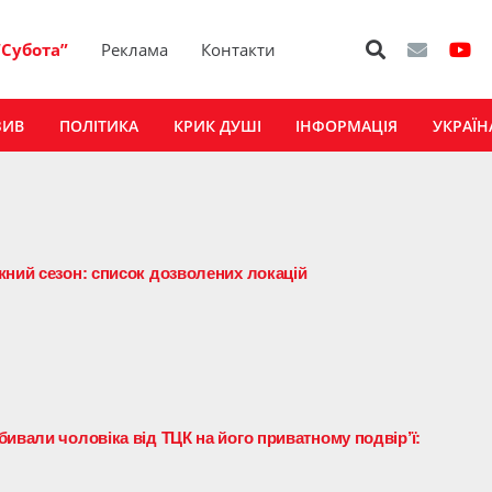
“Субота”
Реклама
Контакти
ЗИВ
ПОЛІТИКА
КРИК ДУШІ
ІНФОРМАЦІЯ
УКРАЇН
жний сезон: список дозволених локацій
ивали чоловіка від ТЦК на його приватному подвір’ї: