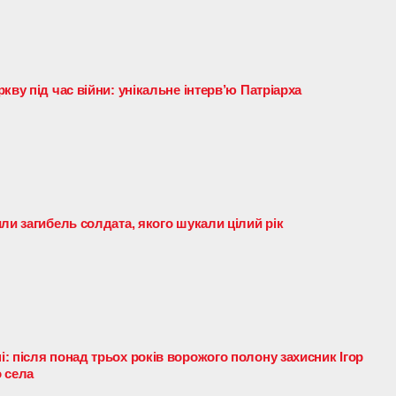
кву під час війни: унікальне інтерв’ю Патріарха
ли загибель солдата, якого шукали цілий рік
: після понад трьох років ворожого полону захисник Ігор
 села