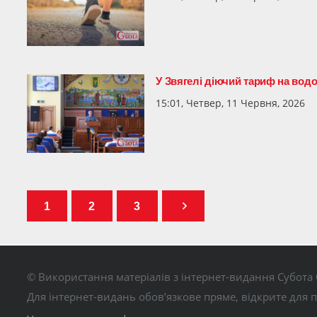
У Звягелі діючий тариф на вод
15:01, Четвер, 11 Червня, 2026
1
2
3
© Використання матеріалів з інтернет-видання Субота 
Для інтернет-видань обов’язкове пряме, відкрите для 