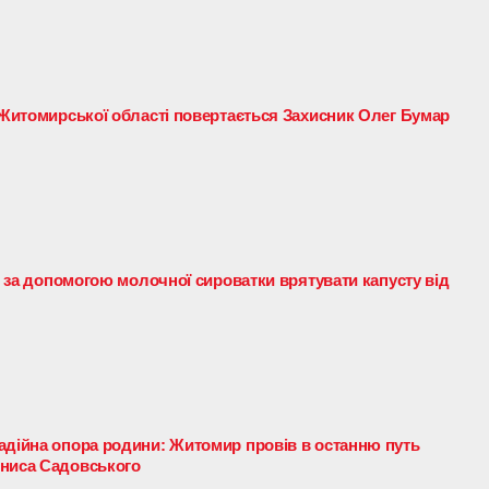
о Житомирської області повертається Захисник Олег Бумар
як за допомогою молочної сироватки врятувати капусту від
адійна опора родини: Житомир провів в останню путь
ениса Садовського