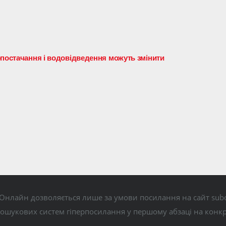
опостачання і водовідведення можуть змінити
Онлайн дозволяється лише за умови посилання на сайт subo
пошукових систем гіперпосилання у першому абзаці на конк