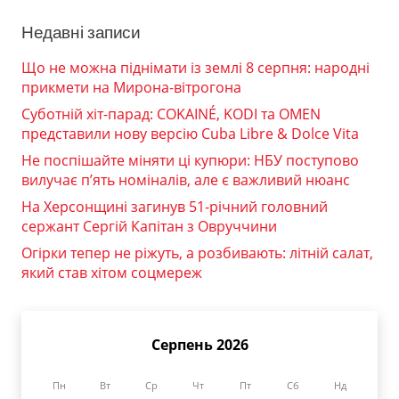
Недавні записи
Що не можна піднімати із землі 8 серпня: народні
прикмети на Мирона-вітрогона
Суботній хіт-парад: COKAINÉ, KODI та OMEN
представили нову версію Cuba Libre & Dolce Vita
Не поспішайте міняти ці купюри: НБУ поступово
вилучає п’ять номіналів, але є важливий нюанс
На Херсонщині загинув 51-річний головний
сержант Сергій Капітан з Овруччини
Огірки тепер не ріжуть, а розбивають: літній салат,
який став хітом соцмереж
Серпень 2026
Пн
Вт
Ср
Чт
Пт
Сб
Нд