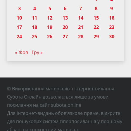
3
4
5
6
7
8
9
10
11
12
13
14
15
16
17
18
19
20
21
22
23
24
25
26
27
28
29
30
« Жов
Гру »
© Використання матеріалів з інтернет-видання
Субота Онлайн дозволяється лише за умови
посилання на сайт subota.online
Для інтернет-видань обов’язкове пряме, відкрите
для пошукових систем гіперпосилання у першому
абзаці на конкретний матеріал.