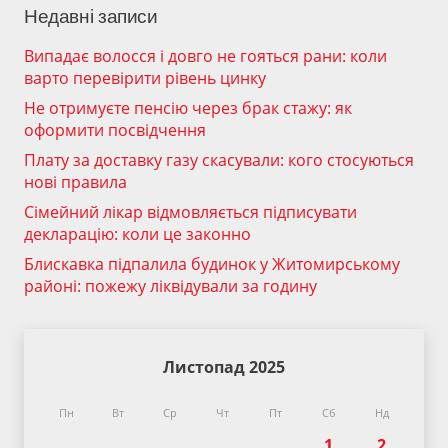
Недавні записи
Випадає волосся і довго не гояться рани: коли
варто перевірити рівень цинку
Не отримуєте пенсію через брак стажу: як
оформити посвідчення
Плату за доставку газу скасували: кого стосуються
нові правила
Сімейний лікар відмовляється підписувати
декларацію: коли це законно
Блискавка підпалила будинок у Житомирському
районі: пожежу ліквідували за годину
Листопад 2025
Пн
Вт
Ср
Чт
Пт
Сб
Нд
1
2