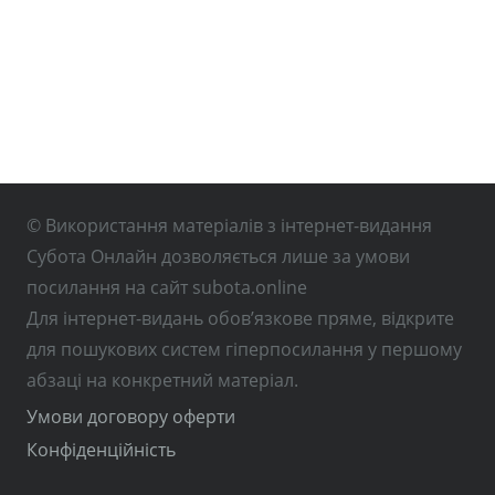
© Використання матеріалів з інтернет-видання
Субота Онлайн дозволяється лише за умови
посилання на сайт subota.online
Для інтернет-видань обов’язкове пряме, відкрите
для пошукових систем гіперпосилання у першому
абзаці на конкретний матеріал.
Умови договору оферти
Конфіденційність