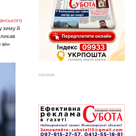
анського
у зиму й
кликав
 він
РЕКЛАМА