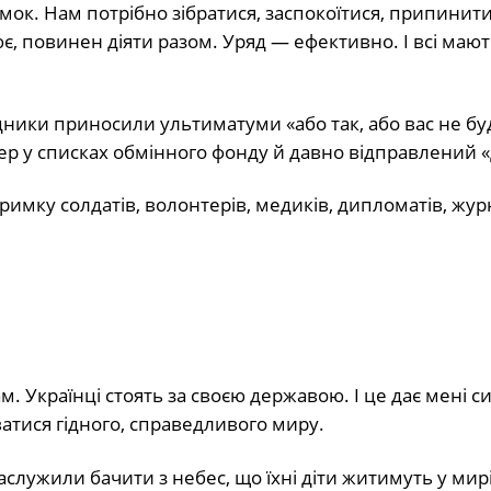
думок. Нам потрібно зібратися, заспокоїтися, припинит
є, повинен діяти разом. Уряд — ефективно. І всі мают
едники приносили ультиматуми «або так, або вас не бу
епер у списках обмінного фонду й давно відправлений 
тримку солдатів, волонтерів, медиків, дипломатів, жур
м. Українці стоять за своєю державою. І це дає мені с
атися гідного, справедливого миру.
заслужили бачити з небес, що їхні діти житимуть у мирі