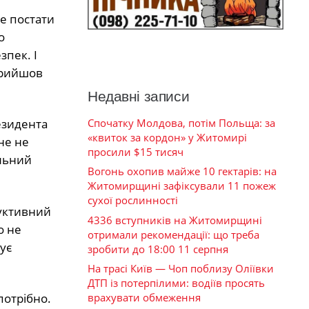
е постати
о
зпек. І
 прийшов
Недавні записи
Спочатку Молдова, потім Польща: за
резидента
«квиток за кордон» у Житомирі
не не
просили $15 тисяч
альний
Вогонь охопив майже 10 гектарів: на
Житомирщині зафіксували 11 пожеж
сухої рослинності
руктивний
4336 вступників на Житомирщині
о не
отримали рекомендації: що треба
ує
зробити до 18:00 11 серпня
На трасі Київ — Чоп поблизу Оліївки
ДТП із потерпілими: водіїв просять
врахувати обмеження
потрібно.