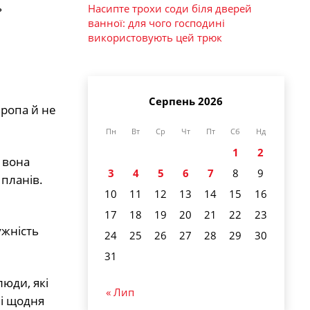
ь
Насипте трохи соди біля дверей
ванної: для чого господині
використовують цей трюк
Серпень 2026
вропа й не
Пн
Вт
Ср
Чт
Пт
Сб
Нд
1
2
 вона
3
4
5
6
7
8
9
 планів.
10
11
12
13
14
15
16
17
18
19
20
21
22
23
ужність
24
25
26
27
28
29
30
31
люди, які
« Лип
 і щодня