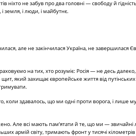
ів ніхто не забув про два головні — свободу й гідніст
і земля, і люди, і майбутнє.
лася, але не закінчилася Україна, не завершилася Є
аховуємо на тих, хто розуміє: Росія — не десь далеко,
— щит, який захищає європейське життя від путінських
дтримувати.
, коли здавалось, що ми одні проти ворога, і лише м
ено. Але всі мають пам’ятати й те, що ми — звичайні 
ших армій світу, тримають фронт у тисячі кілометрів