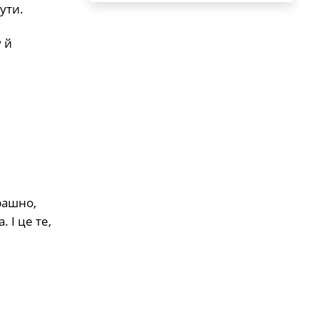
ути.
 й
рашно,
 І це те,