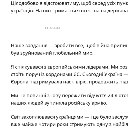
Цілодобово я відстоюватиму, щоб серед усіх пункт
українців. На них тримається все: і наша держава, 
РЕКЛАМА
Наше завдання — зробити все, щоб війна припини
був зруйнований глобальний мир.
Я спілкувався з європейськими лідерами. Ми розр
стоїть поруч із кордонами ЄС. Сьогодні Україна 
Європа підтримувала нас і, вірю, продовжить пі
Ми не повинні знову пережити відчуття 24 лютого
наших людей зупиняла російську армію.
Світ захоплювався українцями — і це було заслуж
вже майже чотири роки стримують одну з найбіль