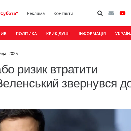
“Субота”
Реклама
Контакти
ЗИВ
ПОЛІТИКА
КРИК ДУШІ
ІНФОРМАЦІЯ
УКРАЇН
ада, 2025
або ризик втратити
Зеленський звернувся д