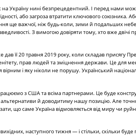
 на Україну нині безпрецедентний. І перед нами мож
гідності, або загроза втратити ключового союзника. Аб
ння ще важчої, ніж будь-коли, зими й подальших небе
раведливості. З вимогою довіряти тому, хто вже двічі
вже дав її 20 травня 2019 року, коли складав присягу П
ренітету, прав людей та зміцнення держави. Це для ме
я вірним і яку ніколи не порушу. Український націон
 працюємо з США та всіма партнерами. Це буде конст
 альтернативи й доводитиму нашу позицію. Але точн
зати, що саме Україна відмовляється від миру чи руйн
ихідних, наступного тижня — і стільки, скільки буде 