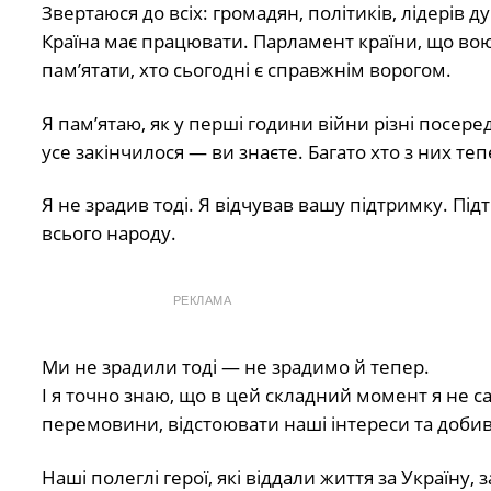
Звертаюся до всіх: громадян, політиків, лідерів 
Країна має працювати. Парламент країни, що вою
пам’ятати, хто сьогодні є справжнім ворогом.
Я пам’ятаю, як у перші години війни різні посер
усе закінчилося — ви знаєте. Багато хто з них т
Я не зрадив тоді. Я відчував вашу підтримку. Під
всього народу.
РЕКЛАМА
Ми не зрадили тоді — не зрадимо й тепер.
І я точно знаю, що в цей складний момент я не са
перемовини, відстоювати наші інтереси та добив
Наші полеглі герої, які віддали життя за Україну, 