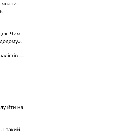
и чвари.
ь
де». Чим
«додому».
налістів —
илу йти на
. І такий