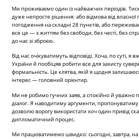
Ми проживаємо один із найважчих періодів. Тиск
дуже непросте рішення: або відмова від власної 
погодження на складні 28 пунктів, або пережива
все це — з життям без свободи, без честі, без сп
до нас зі зброєю.
Від нас очікуватимуть відповіді. Хоча, по суті, я 
України й пообіцяв робити все для захисту суве
формальність. Це клятва, якій я щодня залишаюс
інтерес — головний орієнтир.
Ми не робимо гучних заяв, а спокійно й уважно
діалог. Я наводитиму аргументи, пропонуватиму
дозволю ворогу використати хоч один привід ска
дипломатичний процес.
Ми працюватимемо швидко: сьогодні, завтра, на в