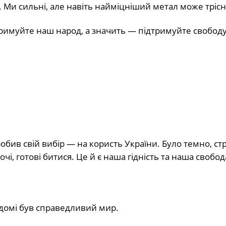
. Ми сильні, але навіть найміцніший метал може трісн
тримуйте наш народ, а значить — підтримуйте свободу
ив свій вибір — на користь України. Було темно, ст
і, готові битися. Це й є наша гідність та наша свобода.
 домі був справедливий мир.