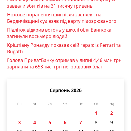
завдали збитків на 31 тисячу гривень
Ножове поранення шиї після застілля: на
Бердичівщині суд взяв під варту підозрюваного
Підліток відкрив вогонь у школі біля Бангкока:
загинули восьмеро людей
Кріштіану Роналду показав свій гараж із Ferrari та
Bugatti
Голова ПриватБанку отримав у липні 4,46 млн грн
зарплати та 653 тис. грн негрошових благ
Серпень 2026
Пн
Вт
Ср
Чт
Пт
Сб
Нд
1
2
3
4
5
6
7
8
9