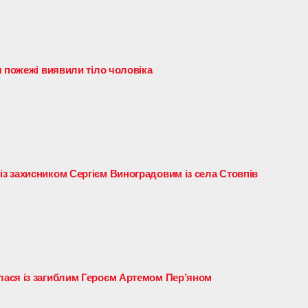
я пожежі виявили тіло чоловіка
 захисником Сергієм Виноградовим із села Стовпів
ася із загиблим Героєм Артемом Пер’яном