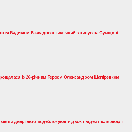
иком Вадимом Развадовським, який загинув на Сумщині
прощалася із 26-річним Героєм Олександром Шапіренком
няли двері авто та деблокували двох людей після аварії