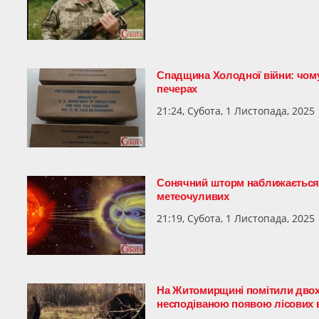
Спадщина Холодної війни: чому
печерах
21:24, Субота, 1 Листопада, 2025
Сонячний шторм наближається:
метеочуливих
21:19, Субота, 1 Листопада, 2025
На Житомирщині помітили двох 
несподіваною появою лісових 