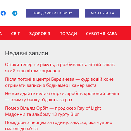
ПОВІДОМИТИ НОВИНУ
МОЯ СУБОТА
А
СВІТ
ЗДОРОВ’Я
ПОРАДИ
СУБОТНЯ КАВА
Недавні записи
Огірки тепер не ріжуть, а розбивають: літній салат,
який став хітом соцмереж
Після погоні в центрі Бердичева — суд: водій хоче
отримати записи з бодікамер і камер міста
Не викидайте великі огірки: зробіть кроповий реліш
— взимку банку з’їдають за раз
Помер Вільям Орбіт — продюсер Ray of Light
Мадонни та альбому 13 гурту Blur
Помідори з перцем за годину: закуска, яка чудово
смакує до м’яса