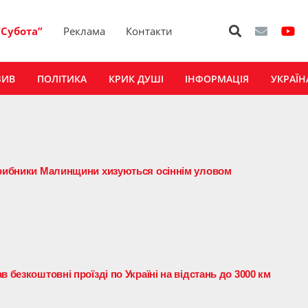
“Субота”
Реклама
Контакти
ЗИВ
ПОЛІТИКА
КРИК ДУШІ
ІНФОРМАЦІЯ
УКРАЇН
грибники Малинщини хизуються осіннім уловом
 безкоштовні проїзді по Україні на відстань до 3000 км