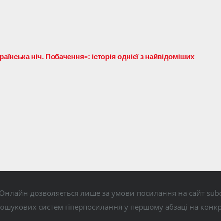
нська ніч. Побачення»: історія однієї з найвідоміших
Онлайн дозволяється лише за умови посилання на сайт subo
пошукових систем гіперпосилання у першому абзаці на конк