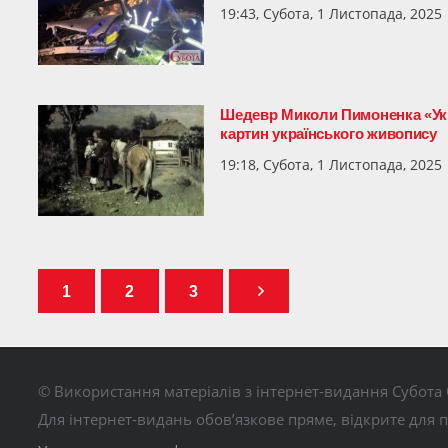
19:43, Субота, 1 Листопада, 2025
Шедевр Миколи Пимоненка «Украї
картин українського живопису
19:18, Субота, 1 Листопада, 2025
1
2
3
© Використання матеріалів з інтернет-видання Субота 
Для інтернет-видань обов’язкове пряме, відкрите для 