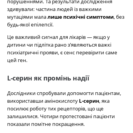
порушеннями. Та результати дослідження
здивували: частина людей із важкими
мутаціями мала
лише психічні симптоми
, без
будь-якої епілепсії.
Це важливий сигнал для лікарів — якщо у
дитини чи підлітка рано з’являються важкі
психіатричні прояви, є сенс перевірити саме
цей ген.
L-серин як промінь надії
Дослідники спробували допомогти пацієнтам,
використавши амінокислоту
L-серин
, яка
посилює роботу тих рецепторів, що ще
залишилися. Чотири протестовані пацієнти
показали помітне покращення.