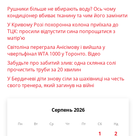
Рушники більше не вбирають воду? Ось чому
кондиціонер вбиває тканину та чим його замінити
У Кривому Розі похоронна колона приїхала до
ТЦК: просили відпустити сина попрощатися з
матір’ю
Світоліна переграла Анісімову і вийшла у
чвертьфінал WTA 1000 у Торонто. Відео
Забудьте про забитий злив: одна склянка солі
прочистить труби за 20 хвилин
У Бердичеві діти знову сіли за шахівниці на честь
свого тренера, який загинув на війні
Серпень 2026
Пн
Вт
Ср
Чт
Пт
Сб
Нд
1
2