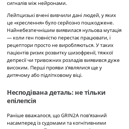
сигналів між нейронами.
Лейпцизькі вчені вивчили дані людей, у яких
це «креслення» було серйозно пошкоджене.
Найнебезпечнішим виявилася нульова мутація
— коли ген повністю перестає працювати, і
рецептори просто не виробляються. У таких
пацієнтів ризик розвитку шизофренії, тяжкої
депресії чи тривожних розладів виявився дуже
високим. Перші прояви з’являлися ще у
дитячому або підлітковому віці.
Несподівана деталь: не тільки
епілепсія
Раніше вважалося, що GRIN2A пов’язаний
насамперед із судомами та когнітивними