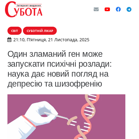
СВІТ
СУБОТНІЙ ЛІКАР
21:10, П’ятниця, 21 Листопада, 2025
Один зламаний ген може
запускати психічні розлади:
наука дає новий погляд на
депресію та шизофренію