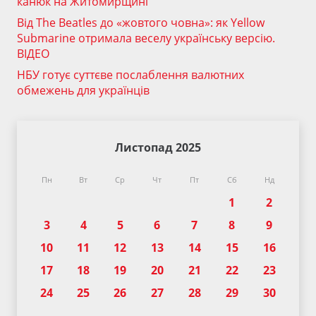
канюк на Житомирщині
Від The Beatles до «жовтого човна»: як Yellow
Submarine отримала веселу українську версію.
ВІДЕО
НБУ готує суттєве послаблення валютних
обмежень для українців
Листопад 2025
Пн
Вт
Ср
Чт
Пт
Сб
Нд
1
2
3
4
5
6
7
8
9
10
11
12
13
14
15
16
17
18
19
20
21
22
23
24
25
26
27
28
29
30