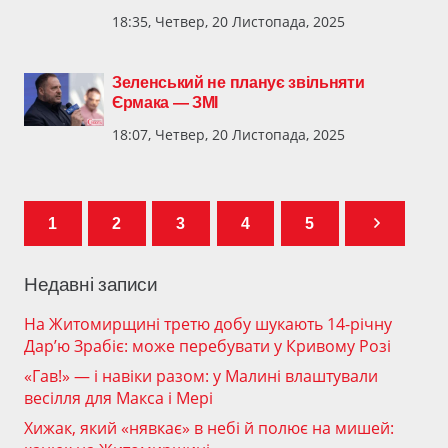
18:35, Четвер, 20 Листопада, 2025
Зеленський не планує звільняти
Єрмака — ЗМІ
18:07, Четвер, 20 Листопада, 2025
1
2
3
4
5
Недавні записи
На Житомирщині третю добу шукають 14-річну
Дар’ю Зрабіє: може перебувати у Кривому Розі
«Гав!» — і навіки разом: у Малині влаштували
весілля для Макса і Мері
Хижак, який «нявкає» в небі й полює на мишей: