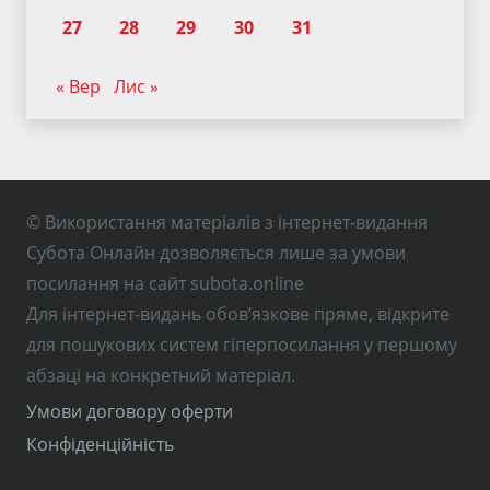
27
28
29
30
31
« Вер
Лис »
© Використання матеріалів з інтернет-видання
Субота Онлайн дозволяється лише за умови
посилання на сайт subota.online
Для інтернет-видань обов’язкове пряме, відкрите
для пошукових систем гіперпосилання у першому
абзаці на конкретний матеріал.
Умови договору оферти
Конфіденційність