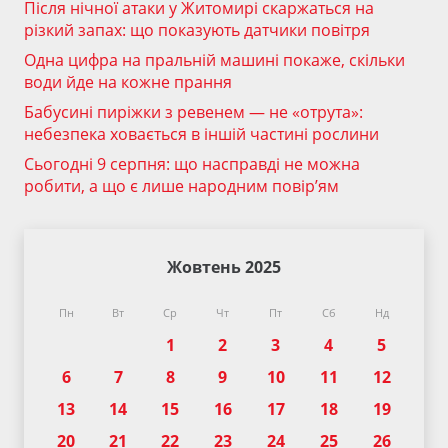
Після нічної атаки у Житомирі скаржаться на
різкий запах: що показують датчики повітря
Одна цифра на пральній машині покаже, скільки
води йде на кожне прання
Бабусині пиріжки з ревенем — не «отрута»:
небезпека ховається в іншій частині рослини
Сьогодні 9 серпня: що насправді не можна
робити, а що є лише народним повір’ям
Жовтень 2025
Пн
Вт
Ср
Чт
Пт
Сб
Нд
1
2
3
4
5
6
7
8
9
10
11
12
13
14
15
16
17
18
19
20
21
22
23
24
25
26