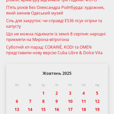
П’ять років без Олександра Ройтбурда: художник,
який змінив Одеський музей
Сіль для закруток: чи справді Е536 псує огірки та
капусту
Що не можна піднімати із землі 8 серпня: народні
прикмети на Мирона-вітрогона
Суботній хіт-парад: COKAINÉ, KODI та OMEN
представили нову версію Cuba Libre & Dolce Vita
Жовтень 2025
Пн
Вт
Ср
Чт
Пт
Сб
Нд
1
2
3
4
5
6
7
8
9
10
11
12
13
14
15
16
17
18
19