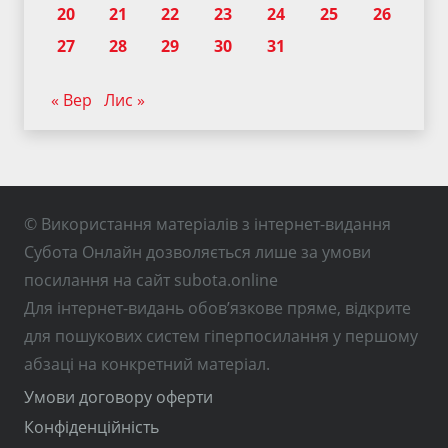
20
21
22
23
24
25
26
27
28
29
30
31
« Вер
Лис »
© Використання матеріалів з інтернет-видання
Субота Онлайн дозволяється лише за умови
посилання на сайт subota.online
Для інтернет-видань обов’язкове пряме, відкрите
для пошукових систем гіперпосилання у першому
абзаці на конкретний матеріал.
Умови договору оферти
Конфіденційність