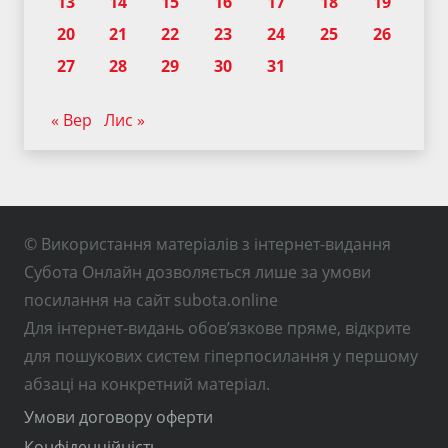
13
14
15
16
17
18
19
20
21
22
23
24
25
26
27
28
29
30
31
« Вер
Лис »
© Використання матеріалів з інтернет-видання
Субота Онлайн дозволяється лише за умови
посилання на сайт subota.online
Для інтернет-видань обов’язкове пряме, відкрите
для пошукових систем гіперпосилання у першому
абзаці на конкретний матеріал.
Умови договору оферти
Конфіденційність