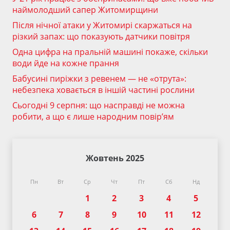
наймолодший сапер Житомирщини
Після нічної атаки у Житомирі скаржаться на
різкий запах: що показують датчики повітря
Одна цифра на пральній машині покаже, скільки
води йде на кожне прання
Бабусині пиріжки з ревенем — не «отрута»:
небезпека ховається в іншій частині рослини
Сьогодні 9 серпня: що насправді не можна
робити, а що є лише народним повір’ям
Жовтень 2025
Пн
Вт
Ср
Чт
Пт
Сб
Нд
1
2
3
4
5
6
7
8
9
10
11
12