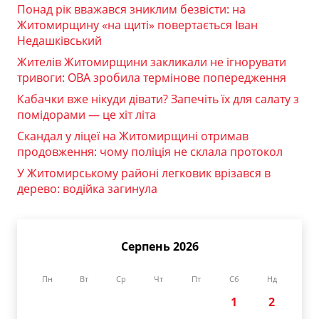
Понад рік вважався зниклим безвісти: на
Житомирщину «на щиті» повертається Іван
Недашківський
Жителів Житомирщини закликали не ігнорувати
тривоги: ОВА зробила термінове попередження
Кабачки вже нікуди дівати? Запечіть їх для салату з
помідорами — це хіт літа
Скандал у ліцеї на Житомирщині отримав
продовження: чому поліція не склала протокол
У Житомирському районі легковик врізався в
дерево: водійка загинула
Серпень 2026
Пн
Вт
Ср
Чт
Пт
Сб
Нд
1
2