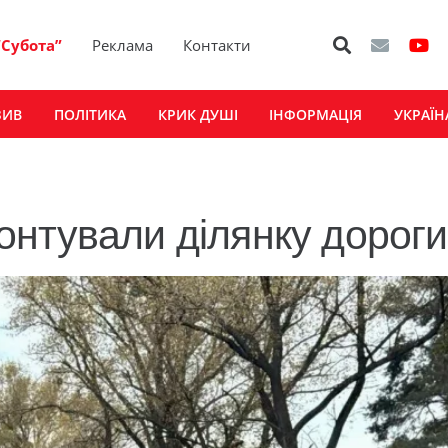
“Субота”
Реклама
Контакти
ЗИВ
ПОЛІТИКА
КРИК ДУШІ
ІНФОРМАЦІЯ
УКРАЇН
нтували ділянку дороги