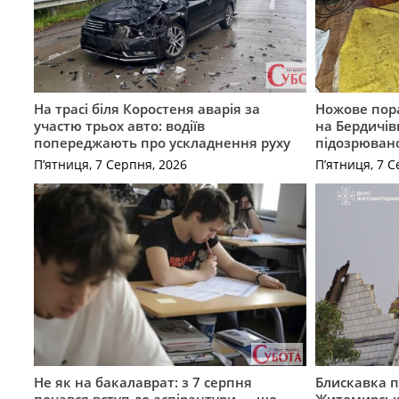
На трасі біля Коростеня аварія за
Ножове пора
участю трьох авто: водіїв
на Бердичів
попереджають про ускладнення руху
підозрюван
П’ятниця, 7 Серпня, 2026
П’ятниця, 7 С
Не як на бакалаврат: з 7 серпня
Блискавка п
почався вступ до аспірантури — що
Житомирськ