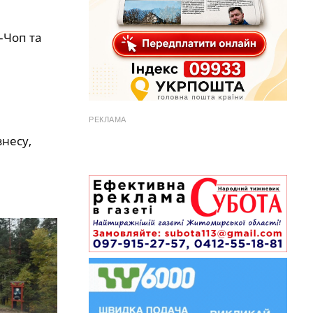
–Чоп та
РЕКЛАМА
несу,