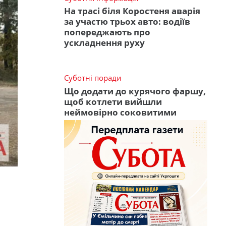
На трасі біля Коростеня аварія
за участю трьох авто: водіїв
попереджають про
ускладнення руху
Суботні поради
Що додати до курячого фаршу,
щоб котлети вийшли
неймовірно соковитими