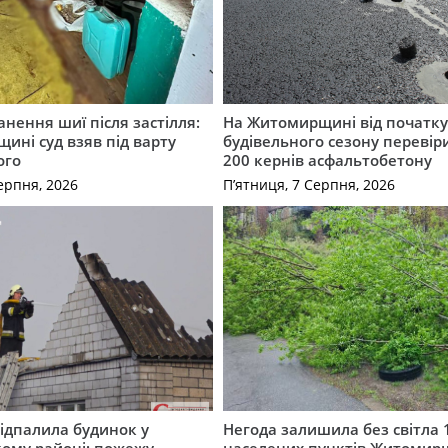
нення шиї після застілля:
На Житомирщині від початк
щині суд взяв під варту
будівельного сезону перевір
ого
200 кернів асфальтобетону
ерпня, 2026
П’ятниця, 7 Серпня, 2026
ідпалила будинок у
Негода залишила без світла 
ому районі: пожежу
населених пунктів Житоми