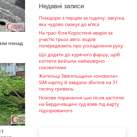
Недавні записи
Помідори з перцем за годину: закуска,
яка чудово смакує до м’яса
На трасі біля Коростеня аварія за
у
участю трьох авто: водіїв
или понад
попереджають про ускладнення руху
Що додати до курячого фаршу, щоб
котлети вийшли неймовірно
соковитими
Жительці Звягельщини «оновили»
SIM-картку й завдали збитків на 31
тисячу гривень
Ножове поранення шиї після застілля:
на Бердичівщині суд взяв під варту
підозрюваного
11
рщини