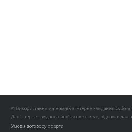
© Використання матеріалів з інтернет-видання Субота 
Для інтернет-видань обов’язкове пряме, відкрите для 
Умови договору оферти