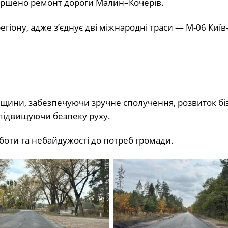
ршено ремонт дороги Малин–Кочерів.
егіону, адже з’єднує дві міжнародні траси — М-06 Київ
ини, забезпечуючи зручне сполучення, розвиток біз
ж підвищуючи безпеку руху.
боти та небайдужості до потреб громади.