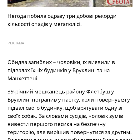
Негода побила одразу три добові рекорди
кількості опадів у мегаполісі.
РЕКЛАМА
Обидва загиблих – чоловіки, їх виявили в
підвалах їхніх будинків у Бруклині та на
Манхеттені.
39-річний мешканець району Флетбуш у
Бруклині потрапив у пастку, коли повернувся у
підвал свого будинку, щоб врятувати одну зі
своїх собак. За словами сусідів, чоловік зумів
вивести першого песика на безпечну
територію, але вирішив повернутися за другим.