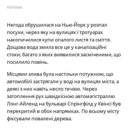
РЕКЛАМА
Негода обрушилася на Нью-Йорк у розпал
посухи, через яку на вулицях і тротуарах
накопичилися купи опалого листя та сміття.
Дощова вода змила все це у каналізаційні
стоки, багато з яких виявилися засміченими, що
посилило повінь.
Місцями злива була настільки потужною, що
автомобілі застрягали у воді на вулицях міста, а
деякі з них навіть несло течією. Через
затоплення рух швидкісною автомагістраллю
Лонг-Айленд на бульварі Спрінгфілд у Квінсі був
перекритий в обох напрямках. По всьому місту
фіксували повалені дерева.