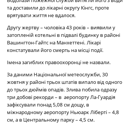
Водолази пожежної служби витягли його з води
та доставили до лікарні округу Кінгс, проте
врятувати життя не вдалося.
Другу жертву – чоловіка 43 років – виявили у
затопленій котельні в підвалі будинку в районі
Вашингтон-Гайтс на Манхеттені. Лікарі
констатували його смерть на місці події.
Імена загиблих правоохоронці не назвали.
За даними Національної метеослужби, 30
жовтня у районі трьох штатів випало від одного
до трьох дюймів опадів. Злива побила одразу
три добові рекорди – в аеропорту Ла-Гуардія
зафіксували понад 5,08 см дощу, в
міжнародному аеропорту Ньюарк Ліберті – 4,8
см, а в Центральному парку – 4,5 см.