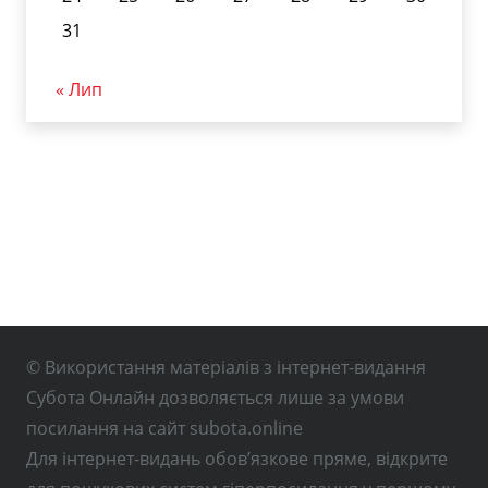
31
« Лип
© Використання матеріалів з інтернет-видання
Субота Онлайн дозволяється лише за умови
посилання на сайт subota.online
Для інтернет-видань обов’язкове пряме, відкрите