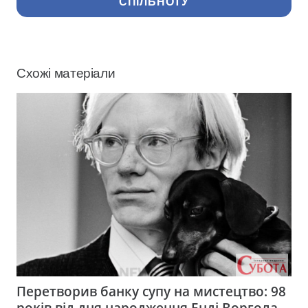
СПІЛЬНОТУ
Схожі матеріали
Перетворив банку супу на мистецтво: 98
років від дня народження Енді Воргола