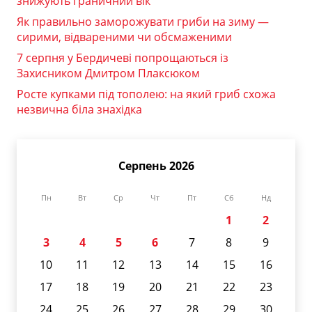
знижують граничний вік
Як правильно заморожувати гриби на зиму —
сирими, відвареними чи обсмаженими
7 серпня у Бердичеві попрощаються із
Захисником Дмитром Плаксюком
Росте купками під тополею: на який гриб схожа
незвична біла знахідка
Серпень 2026
Пн
Вт
Ср
Чт
Пт
Сб
Нд
1
2
3
4
5
6
7
8
9
10
11
12
13
14
15
16
17
18
19
20
21
22
23
24
25
26
27
28
29
30