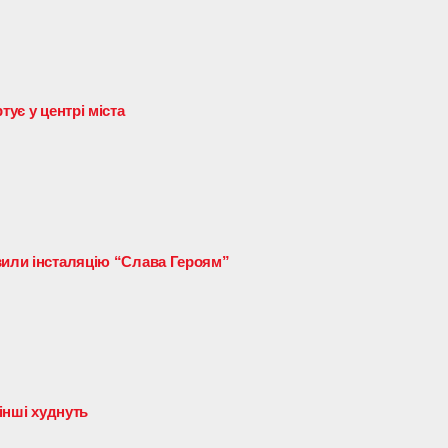
тує у центрі міста
вили інсталяцію “Слава Героям”
 інші худнуть