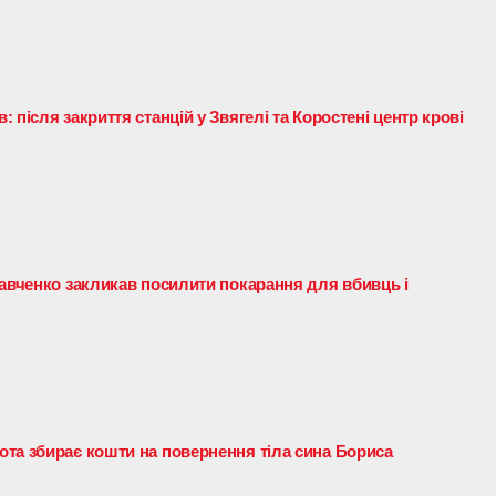
 після закриття станцій у Звягелі та Коростені центр крові
равченко закликав посилити покарання для вбивць і
та збирає кошти на повернення тіла сина Бориса