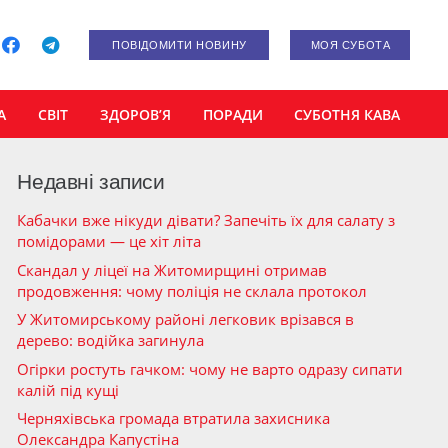
ПОВІДОМИТИ НОВИНУ
МОЯ СУБОТА
А
СВІТ
ЗДОРОВ’Я
ПОРАДИ
СУБОТНЯ КАВА
Недавні записи
Кабачки вже нікуди дівати? Запечіть їх для салату з
помідорами — це хіт літа
Скандал у ліцеї на Житомирщині отримав
продовження: чому поліція не склала протокол
У Житомирському районі легковик врізався в
дерево: водійка загинула
Огірки ростуть гачком: чому не варто одразу сипати
калій під кущі
Черняхівська громада втратила захисника
Олександра Капустіна