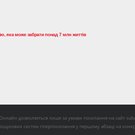
ю, яка може забрати понад 7 млн життів
Онлайн дозволяється лише за умови посилання на сайт subo
пошукових систем гіперпосилання у першому абзаці на конк