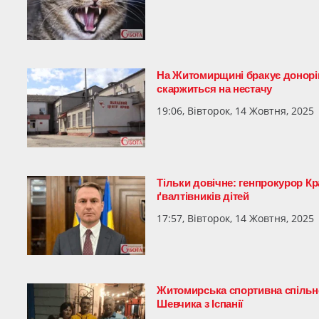
На Житомирщині бракує донорів:
скаржиться на нестачу
19:06, Вівторок, 14 Жовтня, 2025
Тільки довічне: генпрокурор К
ґвалтівників дітей
17:57, Вівторок, 14 Жовтня, 2025
Житомирська спортивна спільно
Шевчика з Іспанії