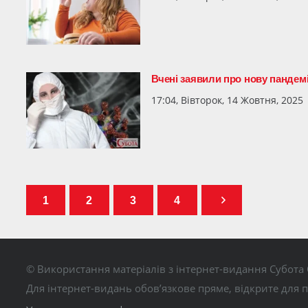
Вчені заявили про нову пандемі
17:04, Вівторок, 14 Жовтня, 2025
1
2
3
4
© Використання матеріалів з інтернет-видання Субота 
Для інтернет-видань обов’язкове пряме, відкрите для 