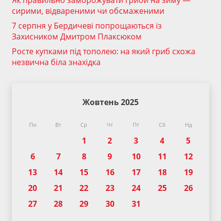
Як правильно заморожувати гриби на зиму —
сирими, відвареними чи обсмаженими
7 серпня у Бердичеві попрощаються із
Захисником Дмитром Плаксюком
Росте купками під тополею: на який гриб схожа
незвична біла знахідка
Жовтень 2025
Пн
Вт
Ср
Чт
Пт
Сб
Нд
1
2
3
4
5
6
7
8
9
10
11
12
13
14
15
16
17
18
19
20
21
22
23
24
25
26
27
28
29
30
31