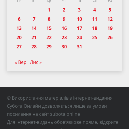
Пн
Вт
Ср
Чт
Пт
Сб
Нд
1
2
3
4
5
6
7
8
9
10
11
12
13
14
15
16
17
18
19
20
21
22
23
24
25
26
27
28
29
30
31
« Вер
Лис »
© Використання матеріалів з інтернет-видання
Субота Онлайн дозволяється лише за умови
посилання на сайт subota.online
Для інтернет-видань обов’язкове пряме, відкрите