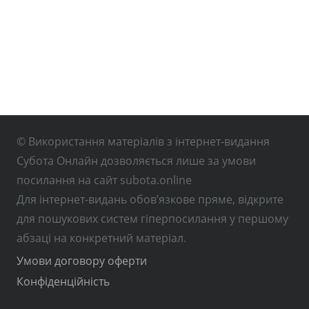
© Використання матеріалів з інтернет-видання
Субота Онлайн дозволяється лише за умови
посилання на сайт subota.online
Для інтернет-видань обов’язкове пряме, відкрите
для пошукових систем гіперпосилання у першому
абзаці на конкретний матеріал.
Умови договору оферти
Конфіденційність