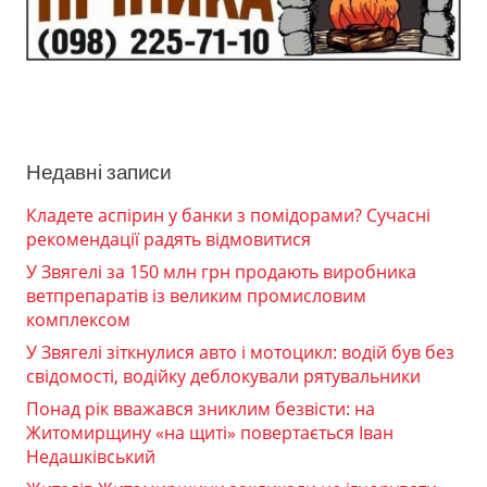
Недавні записи
Кладете аспірин у банки з помідорами? Сучасні
рекомендації радять відмовитися
У Звягелі за 150 млн грн продають виробника
ветпрепаратів із великим промисловим
комплексом
У Звягелі зіткнулися авто і мотоцикл: водій був без
свідомості, водійку деблокували рятувальники
Понад рік вважався зниклим безвісти: на
Житомирщину «на щиті» повертається Іван
Недашківський