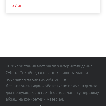
« Лип
© Використання матеріалів з інтернет-видання
Субота Онлайн дозволяється лише за умови
посилання на сайт subota.online
Для інтернет-видань обов’язкове пряме, відкрите
для пошукових систем гіперпосилання у першому
абзаці на конкретний матеріал.