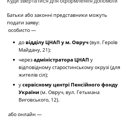
Куди звертатися для оформлення допомоги
Батьки або законні представники можуть
подати заяву:
особисто —
до
відділу ЦНАП у м. Овруч
(вул. Героїв
Майдану, 21);
через
адміністратора ЦНАП
у
відповідному старостинському окрузі (для
жителів сіл);
у
сервісному центрі Пенсійного фонду
України
(м. Овруч, вул. Гетьмана
Виговського, 12).
або онлайн —