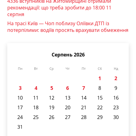
4336 вступників на Житомирщині отримали
рекомендації: що треба зробити до 18:00 11
серпня
На трасі Київ — Чоп поблизу Оліївки ДТП із
потерпілими: водіїв просять врахувати обмеження
Серпень 2026
Пн
Вт
Ср
Чт
Пт
Сб
Нд
1
2
3
4
5
6
7
8
9
10
11
12
13
14
15
16
17
18
19
20
21
22
23
24
25
26
27
28
29
30
31