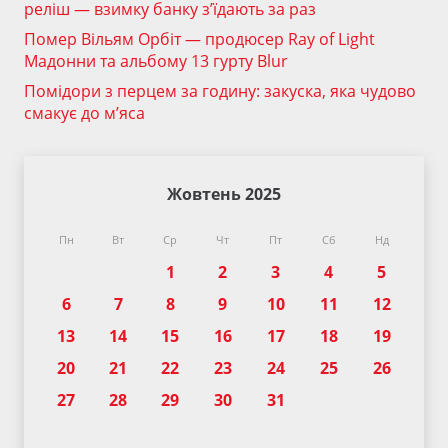
реліш — взимку банку з’їдають за раз
Помер Вільям Орбіт — продюсер Ray of Light
Мадонни та альбому 13 гурту Blur
Помідори з перцем за годину: закуска, яка чудово
смакує до м’яса
Жовтень 2025
Пн
Вт
Ср
Чт
Пт
Сб
Нд
1
2
3
4
5
6
7
8
9
10
11
12
13
14
15
16
17
18
19
20
21
22
23
24
25
26
27
28
29
30
31