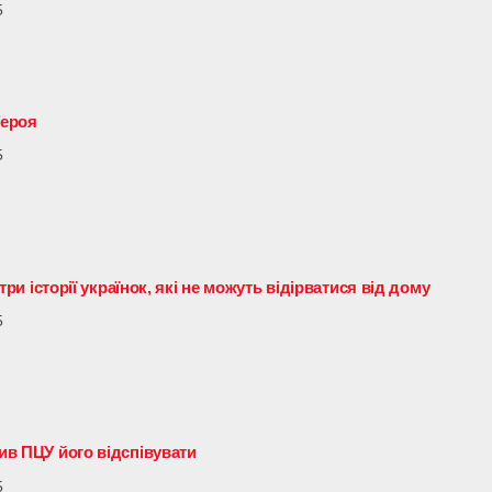
5
Героя
5
 три історії українок, які не можуть відірватися від дому
5
нив ПЦУ його відспівувати
5