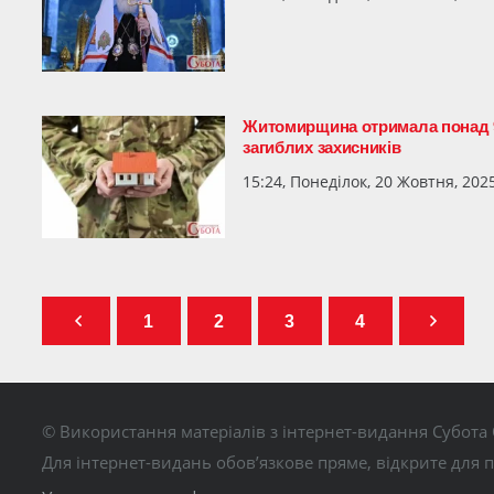
Житомирщина отримала понад 95
загиблих захисників
15:24, Понеділок, 20 Жовтня, 202
1
2
3
4
© Використання матеріалів з інтернет-видання Субота 
Для інтернет-видань обов’язкове пряме, відкрите для 