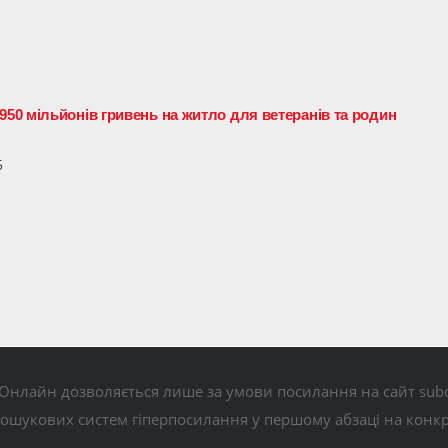
0 мільйонів гривень на житло для ветеранів та родин
5
Онлайн дозволяється лише за умови посилання на сайт subo
пошукових систем гіперпосилання у першому абзаці на конк