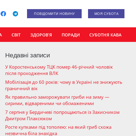
ПОВІДОМИТИ НОВИНУ
МОЯ СУБОТА
А
СВІТ
ЗДОРОВ’Я
ПОРАДИ
СУБОТНЯ КАВА
Недавні записи
У Коростенському ТЦК помер 46-річний чоловік
після проходження ВЛК
Мобілізація до 60 років: чому в Україні не знижують
граничний вік
Як правильно заморожувати гриби на зиму —
сирими, відвареними чи обсмаженими
7 серпня у Бердичеві попрощаються із Захисником
Дмитром Плаксюком
Росте купками під тополею: на який гриб схожа
незвична біла знахідка