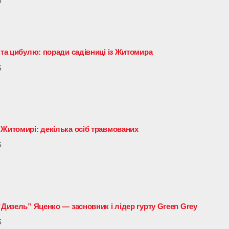
5
 та цибулю: поради садівниці із Житомира
5
 Житомирі: декілька осіб травмованих
5
“Дизель” Яценко — засновник і лідер гурту Green Grey
5