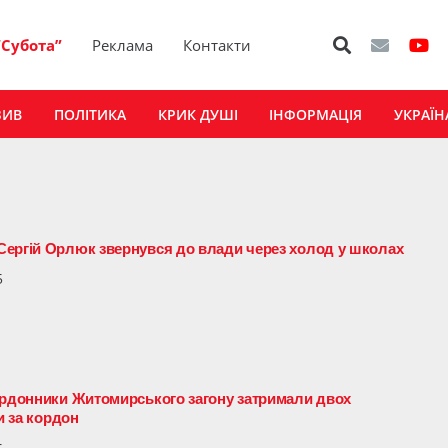
“Субота”
Реклама
Контакти
ЗИВ
ПОЛІТИКА
КРИК ДУШІ
ІНФОРМАЦІЯ
УКРАЇН
Сергій Орлюк звернувся до влади через холод у школах
5
ордонники Житомирського загону затримали двох
и за кордон