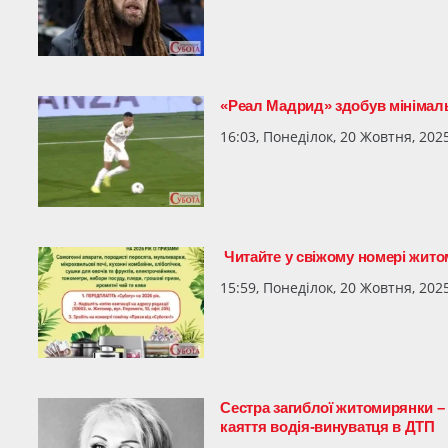
«Реал Мадрид» здобув мінімальн
16:03, Понеділок, 20 Жовтня, 202
Читайте у свіжому номері жито
15:59, Понеділок, 20 Жовтня, 202
Сестра загиблої житомирянки –
каяття водія-винуватця в ДТП