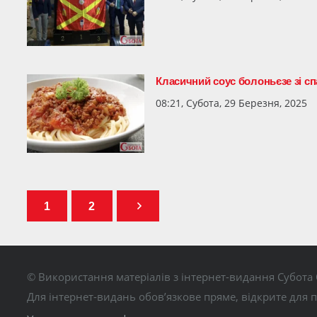
Класичний соус болоньєзе зі спа
08:21, Субота, 29 Березня, 2025
1
2
© Використання матеріалів з інтернет-видання Субота 
Для інтернет-видань обов’язкове пряме, відкрите для 