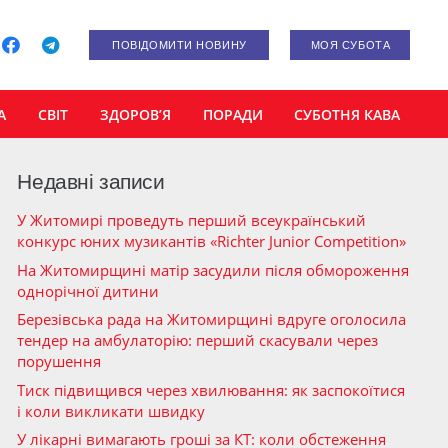
ПОВІДОМИТИ НОВИНУ
МОЯ СУБОТА
А
СВІТ
ЗДОРОВ’Я
ПОРАДИ
СУБОТНЯ КАВА
Недавні записи
У Житомирі проведуть перший всеукраїнський
конкурс юних музикантів «Richter Junior Competition»
На Житомирщині матір засудили після обмороження
однорічної дитини
Березівська рада на Житомирщині вдруге оголосила
тендер на амбулаторію: перший скасували через
порушення
Тиск підвищився через хвилювання: як заспокоїтися
і коли викликати швидку
У лікарні вимагають гроші за КТ: коли обстеження