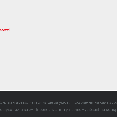
гетті
Онлайн дозволяється лише за умови посилання на сайт subo
пошукових систем гіперпосилання у першому абзаці на конк