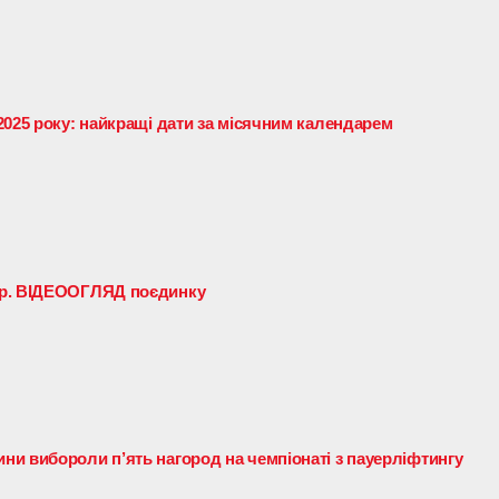
2025 року: найкращі дати за місячним календарем
ир. ВІДЕООГЛЯД поєдинку
и вибороли п’ять нагород на чемпіонаті з пауерліфтингу