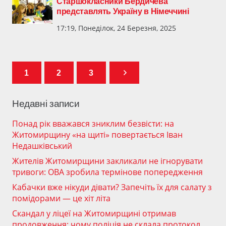
Старшокласники Бердичева
представлять Україну в Німеччині
17:19, Понеділок, 24 Березня, 2025
1
2
3
Недавні записи
Понад рік вважався зниклим безвісти: на
Житомирщину «на щиті» повертається Іван
Недашківський
Жителів Житомирщини закликали не ігнорувати
тривоги: ОВА зробила термінове попередження
Кабачки вже нікуди дівати? Запечіть їх для салату з
помідорами — це хіт літа
Скандал у ліцеї на Житомирщині отримав
продовження: чому поліція не склала протокол