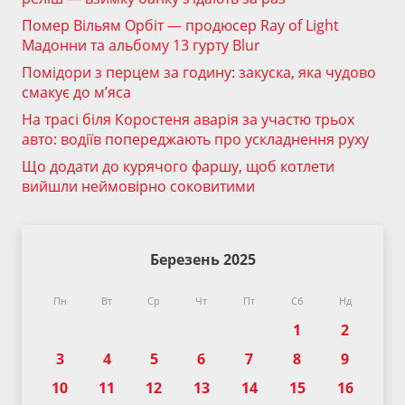
Помер Вільям Орбіт — продюсер Ray of Light
Мадонни та альбому 13 гурту Blur
Помідори з перцем за годину: закуска, яка чудово
смакує до м’яса
На трасі біля Коростеня аварія за участю трьох
авто: водіїв попереджають про ускладнення руху
Що додати до курячого фаршу, щоб котлети
вийшли неймовірно соковитими
Березень 2025
Пн
Вт
Ср
Чт
Пт
Сб
Нд
1
2
3
4
5
6
7
8
9
10
11
12
13
14
15
16