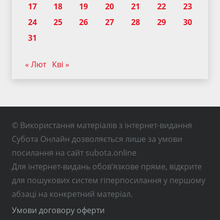
17
18
19
20
21
22
23
24
25
26
27
28
29
30
31
« Лют
Кві »
© Використання матеріалів з інтернет-видання
Субота Онлайн дозволяється лише за умови
посилання на сайт subota.online
Для інтернет-видань обов’язкове пряме, відкрите
для пошукових систем гіперпосилання у першому
абзаці на конкретний матеріал.
Умови договору оферти