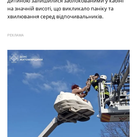
дитиною залишилися заблокованими у кабіні
на значній висоті, що викликало паніку та
хвилювання серед відпочивальників.
РЕКЛАМА