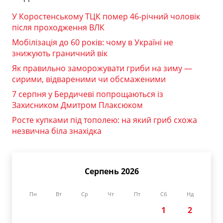
У Коростенському ТЦК помер 46-річний чоловік
після проходження ВЛК
Мобілізація до 60 років: чому в Україні не
знижують граничний вік
Як правильно заморожувати гриби на зиму —
сирими, відвареними чи обсмаженими
7 серпня у Бердичеві попрощаються із
Захисником Дмитром Плаксюком
Росте купками під тополею: на який гриб схожа
незвична біла знахідка
Серпень 2026
Пн
Вт
Ср
Чт
Пт
Сб
Нд
1
2