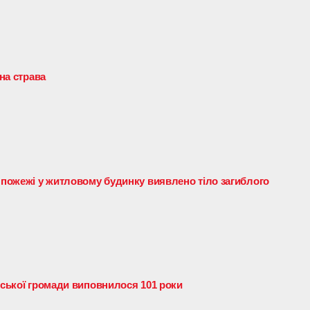
сна страва
с пожежі у житловому будинку виявлено тіло загиблого
ьської громади виповнилося 101 роки