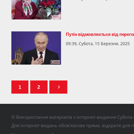
Путін відмовляється від перег
09:39, Субота, 15 Березня, 2025
1
2
© Використання матеріалів з інтернет-видання Субота 
Для інтернет-видань обов’язкове пряме, відкрите для 