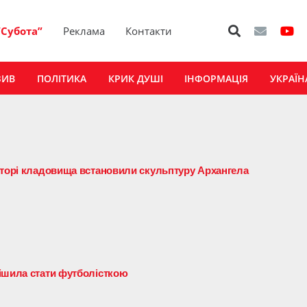
“Субота”
Реклама
Контакти
ЗИВ
ПОЛІТИКА
КРИК ДУШІ
ІНФОРМАЦІЯ
УКРАЇН
кторі кладовища встановили скульптуру Архангела
ішила стати футболісткою