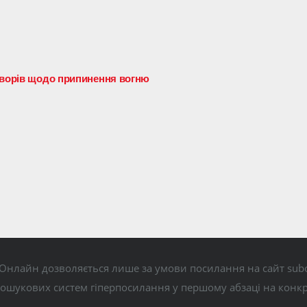
оворів щодо припинення вогню
Онлайн дозволяється лише за умови посилання на сайт subo
пошукових систем гіперпосилання у першому абзаці на конк