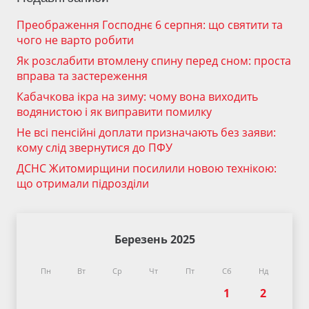
Преображення Господнє 6 серпня: що святити та
чого не варто робити
Як розслабити втомлену спину перед сном: проста
вправа та застереження
Кабачкова ікра на зиму: чому вона виходить
водянистою і як виправити помилку
Не всі пенсійні доплати призначають без заяви:
кому слід звернутися до ПФУ
ДСНС Житомирщини посилили новою технікою:
що отримали підрозділи
Березень 2025
Пн
Вт
Ср
Чт
Пт
Сб
Нд
1
2