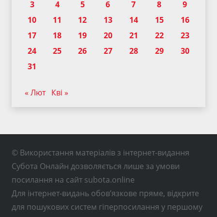
3
4
5
6
7
8
9
10
11
12
13
14
15
16
17
18
19
20
21
22
23
24
25
26
27
28
29
30
31
« Лют
Кві »
© Використання матеріалів з інтернет-видання
Субота Онлайн дозволяється лише за умови
посилання на сайт subota.online
Для інтернет-видань обов’язкове пряме, відкрите
для пошукових систем гіперпосилання у першому