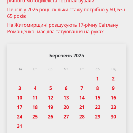
річного мотоцикліста госпіталізували
Пенсія у 2026 році: скільки стажу потрібно у 60, 63 і
65 років
На Житомирщині розшукують 17-річну Світлану
Ромащенко: має два татуювання на руках
Березень 2025
Пн
Вт
Ср
Чт
Пт
Сб
Нд
1
2
3
4
5
6
7
8
9
10
11
12
13
14
15
16
17
18
19
20
21
22
23
24
25
26
27
28
29
30
31