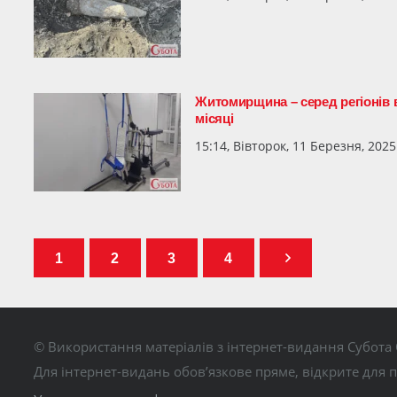
Житомирщина – серед регіонів в
місяці
15:14, Вівторок, 11 Березня, 2025
1
2
3
4
© Використання матеріалів з інтернет-видання Субота 
Для інтернет-видань обов’язкове пряме, відкрите для 