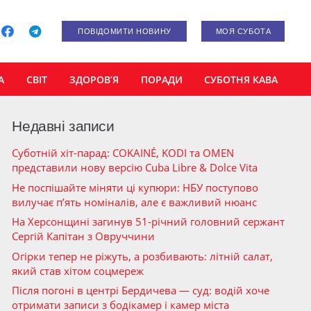
ПОВІДОМИТИ НОВИНУ
МОЯ СУБОТА
А
СВІТ
ЗДОРОВ’Я
ПОРАДИ
СУБОТНЯ КАВА
Недавні записи
Суботній хіт-парад: COKAINÉ, KODI та OMEN
представили нову версію Cuba Libre & Dolce Vita
Не поспішайте міняти ці купюри: НБУ поступово
вилучає п’ять номіналів, але є важливий нюанс
На Херсонщині загинув 51-річний головний сержант
Сергій Капітан з Овруччини
Огірки тепер не ріжуть, а розбивають: літній салат,
який став хітом соцмереж
Після погоні в центрі Бердичева — суд: водій хоче
отримати записи з бодікамер і камер міста