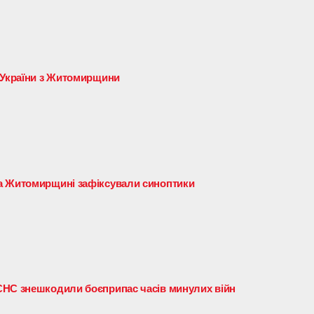
 України з Житомирщини
а Житомирщині зафіксували синоптики
СНС знешкодили боєприпас часів минулих війн