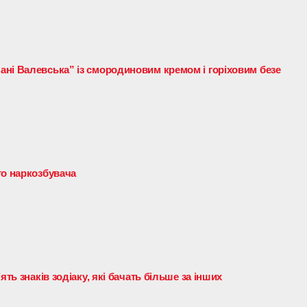
ні Валевська” із смородиновим кремом і горіховим безе
го наркозбувача
ять знаків зодіаку, які бачать більше за інших