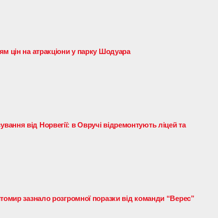
ям цін на атракціони у парку Шодуара
ання від Норвегії: в Овручі відремонтують ліцей та
итомир зазнало розгромної поразки від команди “Верес”