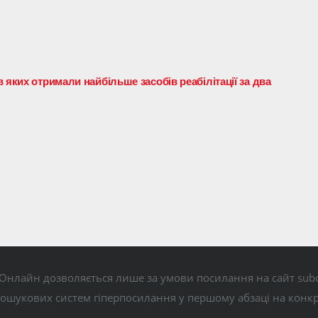
 яких отримали найбільше засобів реабілітації за два
Онлайн дозволяється лише за умови посилання на сайт subo
пошукових систем гіперпосилання у першому абзаці на конк