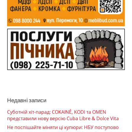
Недавні записи
Суботній хіт-парад: COKAINÉ, KODI та OMEN
представили нову версію Cuba Libre & Dolce Vita
Не поспішайте міняти ці купюри: НБУ поступово