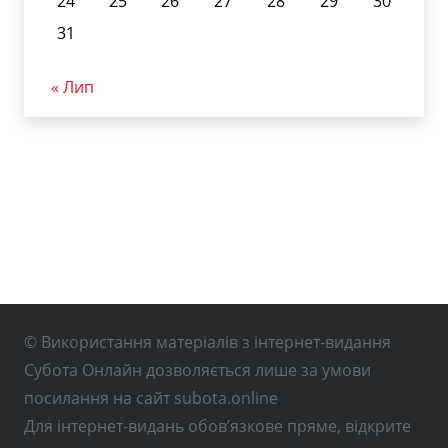
24
25
26
27
28
29
30
31
« Лип
© Використання матеріалів з інтернет-видання
Субота Онлайн дозволяється лише за умови
посилання на сайт subota.online
Для інтернет-видань обов’язкове пряме, відкрите