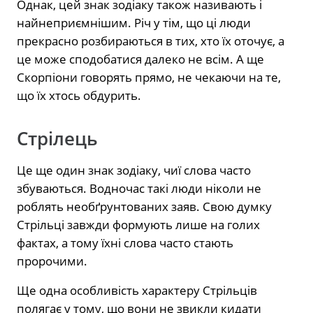
Однак, цей знак зодіаку також називають і
найнеприємнішим. Річ у тім, що ці люди
прекрасно розбираються в тих, хто їх оточує, а
це може сподобатися далеко не всім. А ще
Скорпіони говорять прямо, не чекаючи на те,
що їх хтось обдурить.
Стрілець
Це ще один знак зодіаку, чиї слова часто
збуваються. Водночас такі люди ніколи не
роблять необґрунтованих заяв. Свою думку
Стрільці завжди формують лише на голих
фактах, а тому їхні слова часто стають
пророчими.
Ще одна особливість характеру Стрільців
полягає у тому, що вони не звикли кидати