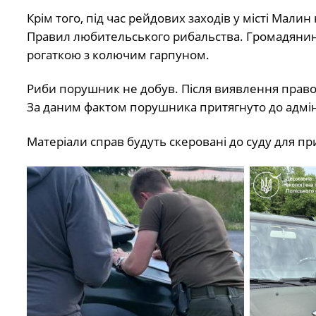
Крім того, під час рейдових заходів у місті Мал
Правил любительського рибальства. Громадянин
рогаткою з колючим гарпуном.
Риби порушник не добув. Після виявлення право
За даним фактом порушника притягнуто до адмініс
Матеріали справ будуть скеровані до суду для пр