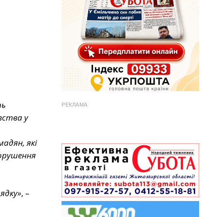
ть
РЕКЛАМА
вства у
адян, які
порушення
ядку»
, –