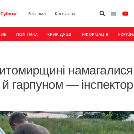
“Субота”
Реклама
Контакти
ЗИВ
ПОЛІТИКА
КРИК ДУШІ
ІНФОРМАЦІЯ
УКРАЇН
Житомирщині намагалися
 й гарпуном — інспектор