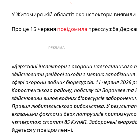
У Житомирській областіт екоінспектори виявили
Про це 15 червня
повідомила
пресслужба Державн
РЕКЛАМА
«Державні інспектори з охорони навколишнього 
здійснювати рейдові заходи з метою запобіганн
сфері охорони водних біоресурсів. 11 червня 2026 
Коростенського району, поблизу сіл Вороневе та Н
здійснювали вилов водних біоресурсів заборонени
Правил любительського рибальства. У результаті 
вказаними фактами двох потрушків притягнуто 
четвертою статті 85 КУпАП. Заборонені знарядд
йдеться у повідомленні.