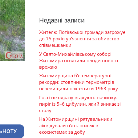
Недавні записи
Жителю Потіївської громади загрожує
до 15 років ув’язнення за вбивство
співмешканки
У Свято-Михайлівському соборі
Житомира освятили плоди нового
врожаю
Житомирщина б’є температурні
рекорди: стовпчики термометрів
перевищили показники 1963 року
Гості не одразу вгадують начинку:
пиріг із 5–6 цибулин, який зникає зі
столу
На Житомирщині рятувальники
ліквідували п’ять пожеж в
ЬНОТУ
екосистемах за добу