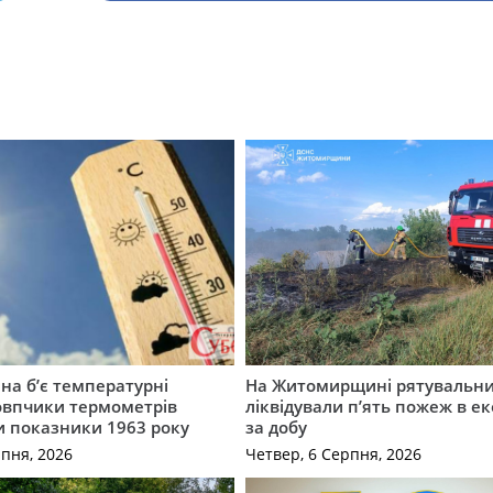
а б’є температурні
На Житомирщині рятувальн
овпчики термометрів
ліквідували п’ять пожеж в е
 показники 1963 року
за добу
рпня, 2026
Четвер, 6 Серпня, 2026