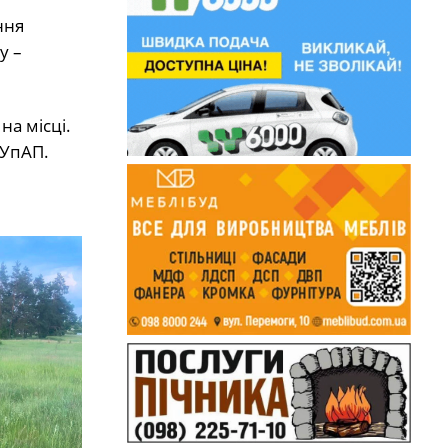
ння
у –
а місці.
КУпАП.