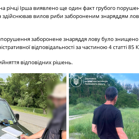
ин на річці Ірша виявлено ще один факт грубого поруше
 здійснював вилов риби забороненим знаряддям лов
порушення заборонене знаряддя лову було знищено н
тративної відповідальності за частиною 4 статті 85 
ийняття відповідних рішень.