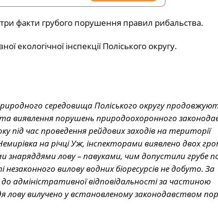
 три факти грубого порушення правил рибальства.
ої екологічної інспекції Поліського округу.
природного середовища Поліського округу продовжую
я та виявлення порушень природоохоронного законода
року під час проведення рейдових заходів на території
емирівка на річці Уж, інспекторами виявлено двох гром
ми знаряддями лову – павуками, чим допустили грубе 
незаконного вилову водних біоресурсів не добуто. За
до адміністративної відповідальності за частиною
я лову вилучено у встановленому законодавством пор