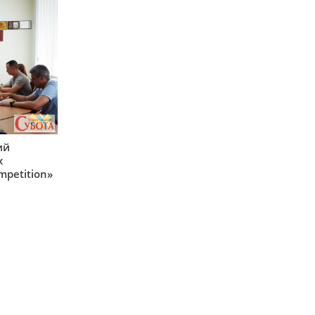
ий
х
mpetition»