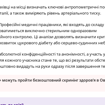
хівці на місці визначать ключові антропометричні п
талії, а також виміряють рівень артеріального тиску.
рофесійні медичні працівники, які входять до складу
снюватиметься виключно стерильним одноразовим
йного контролю. Ці аналізи дозволять визначити кри
розвиток цукрового діабету або серцево-судинних не
абсолютної конфіденційності та анонімності, а участь у
 кожного учасника стане те, що всі результати обст
оштовно видадуть на руки одразу після завершення те
 можуть пройти безкоштовний скринінг здоров’я в Ов
ть та світ?