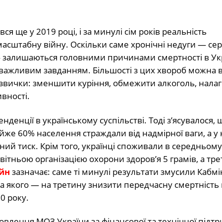
я ще у 2019 році, і за минулі сім років реальність
асштабну війну. Оскільки саме хронічні недуги — се
 — залишаються головними причинами смертності в Укр
важливим завданням. Більшості з цих хвороб можна 
 звички: зменшити куріння, обмежити алкоголь, нала
вності.
денції в українському суспільстві. Тоді з’ясувалося,
айже 60% населення страждали від надмірної ваги, а у
ий тиск. Крім того, українці споживали в середньому
вітньою організацією охорони здоров’я 5 грамів, а тр
йн
зазначає: саме ті минулі результати змусили Кабмі
 якого — на третину знизити передчасну смертність 
0 року.
влення МОЗ України за фінансової та технічної підт