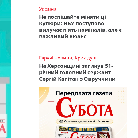
Україна
Не поспішайте міняти ці
купюри: НБУ поступово
вилучає п’ять номіналів, але є
важливий нюанс
Гарячі новини
,
Крик душі
На Херсонщині загинув 51-
річний головний сержант
Сергій Капітан з Овруччини