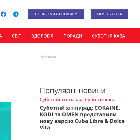
ПОВІДОМИТИ НОВИНУ
МОЯ СУБОТА
А
СВІТ
ЗДОРОВ’Я
ПОРАДИ
СУБОТНЯ КАВА
РЕКЛАМА
Популярні новини
Суботній хіт-парад
,
Суботня кава
Суботній хіт-парад: COKAINÉ,
KODI та OMEN представили
нову версію Cuba Libre & Dolce
Vita