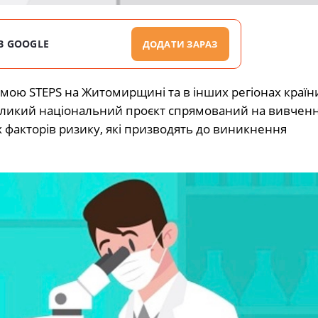
В GOOGLE
ДОДАТИ ЗАРАЗ
мою STEPS на Житомирщині та в інших регіонах країн
великий національний проєкт спрямований на вивчен
х факторів ризику, які призводять до виникнення