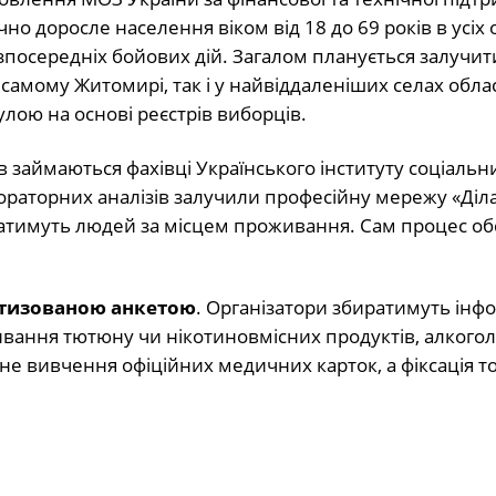
 доросле населення віком від 18 до 69 років в усіх 
зпосередніх бойових дій. Загалом планується залучит
 самому Житомирі, так і у найвіддаленіших селах обла
ою на основі реєстрів виборців.
в займаються фахівці Українського інституту соціальн
ораторних аналізів залучили професійну мережу «Діла
уватимуть людей за місцем проживання. Сам процес о
ртизованою анкетою
. Організатори збиратимуть інф
живання тютюну чи нікотиновмісних продуктів, алкогол
е вивчення офіційних медичних карток, а фіксація то