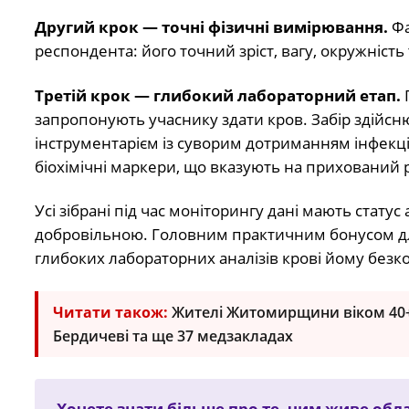
Другий крок — точні фізичні вимірювання.
Фа
респондента: його точний зріст, вагу, окружність 
Третій крок — глибокий лабораторний етап.
П
запропонують учаснику здати кров. Забір здій
інструментарієм із суворим дотриманням інфекці
біохімічні маркери, що вказують на прихований 
Усі зібрані під час моніторингу дані мають статус 
добровільною. Головним практичним бонусом для
глибоких лабораторних аналізів крові йому безк
Читати також:
Жителі Житомирщини віком 40+
Бердичеві та ще 37 медзакладах
Хочете знати більше про те, чим живе облас