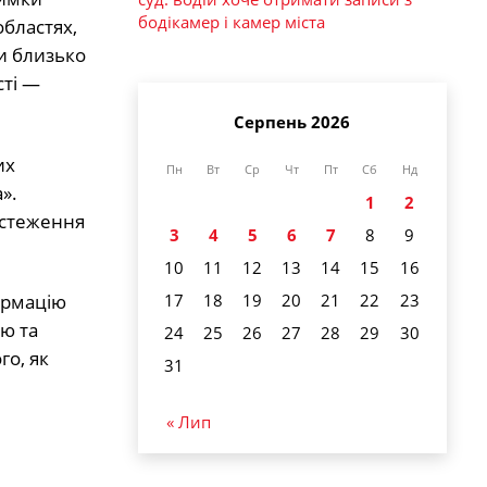
бодікамер і камер міста
областях,
и близько
сті —
Серпень 2026
их
Пн
Вт
Ср
Чт
Пт
Сб
Нд
».
1
2
бстеження
3
4
5
6
7
8
9
10
11
12
13
14
15
16
ормацію
17
18
19
20
21
22
23
ю та
24
25
26
27
28
29
30
го, як
31
« Лип