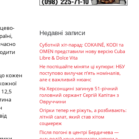
рцево-
Недавні записи
аїні,
вчасно
Суботній хіт-парад: COKAINÉ, KODI та
OMEN представили нову версію Cuba
годити
Libre & Dolce Vita
Не поспішайте міняти ці купюри: НБУ
поступово вилучає п’ять номіналів,
 що кожен
але є важливий нюанс
 кожної
На Херсонщині загинув 51-річний
 12,5
головний сержант Сергій Капітан з
етина
Овруччини
н
Огірки тепер не ріжуть, а розбивають:
від
літній салат, який став хітом
соцмереж
Після погоні в центрі Бердичева —
римки
суд: водій хоче отримати записи з