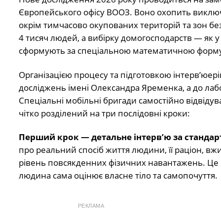
Європейського офісу ВООЗ. Воно охопить виключно
окрім тимчасово окупованих територій та зон бе
4 тисяч людей, а вибірку домогосподарств — як у
сформують за спеціальною математичною формул
Організацією процесу та підготовкою інтерв’юері
досліджень імені Олександра Яременка, а до лаб
Спеціальні мобільні бригади самостійно відвід
чітко розділений на три послідовні кроки:
Перший крок — детальне інтерв’ю за станда
про реальний спосіб життя людини, її раціон, в
рівень повсякденних фізичних навантажень. Це н
людина сама оцінює власне тіло та самопочуття.
РЕКЛАМА