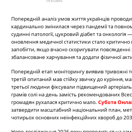
РЕКЛАМА
Попередній аналіз умов життя українців проводивс
кардинально змінилася через пандемії та повном
судинні патології, цукровий діабет та онкологія
оновлення медичної статистики стало критично 
запобігти, якщо вчасно скоригувати повсякденні
збалансоване харчування та додати фізичної акти
Попередній етап моніторингу виявив тривожні тен
третій опитаний мав стійку звичку до куріння, м
третьої людини фіксували підвищений артеріальн
грамів солі на день замість рекомендованих Всес
громадян рухалася критично мало.
Субота Онла
затвердити масштабний національний план, мета
чотирьох основних неінфекційних хвороб до 203
Нове дослідження 2026 року проводиться на замо