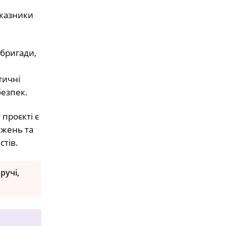
оказники
 бригади,
тичні
безпек.
 проєкті є
ежень та
стів.
ручі,