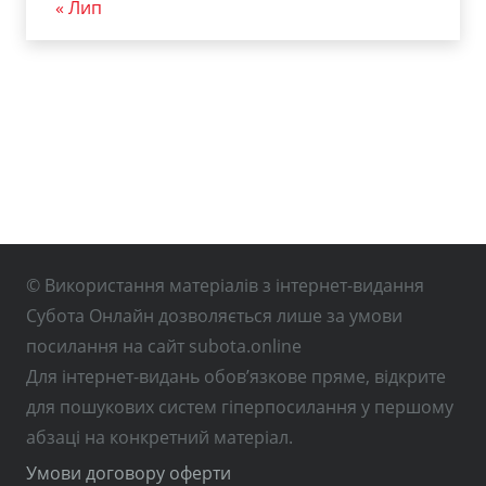
« Лип
© Використання матеріалів з інтернет-видання
Субота Онлайн дозволяється лише за умови
посилання на сайт subota.online
Для інтернет-видань обов’язкове пряме, відкрите
для пошукових систем гіперпосилання у першому
абзаці на конкретний матеріал.
Умови договору оферти