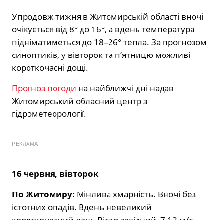
Упродовж тижня в Житомирській області вночі
очікується від 8° до 16°, а вдень температура
підніматиметься до 18–26° тепла. За прогнозом
синоптиків, у вівторок та п’ятницю можливі
короткочасні дощі.
Прогноз погоди
на найближчі дні надав
Житомирський обласний центр з
гідрометеорології.
РЕКЛАМА
16 червня, вівторок
По Житомиру:
Мінлива хмарність. Вночі без
істотних опадів. Вдень невеликий
короткочасний дощ. Вітер західний, 7-12 м/с.