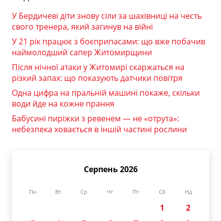
У Бердичеві діти знову сіли за шахівниці на честь
свого тренера, який загинув на війні
У 21 рік працює з боєприпасами: що вже побачив
наймолодший сапер Житомирщини
Після нічної атаки у Житомирі скаржаться на
різкий запах: що показують датчики повітря
Одна цифра на пральній машині покаже, скільки
води йде на кожне прання
Бабусині пиріжки з ревенем — не «отрута»:
небезпека ховається в іншій частині рослини
Серпень 2026
Пн
Вт
Ср
Чт
Пт
Сб
Нд
1
2