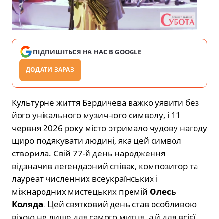
ПІДПИШІТЬСЯ НА НАС В GOOGLE
ДОДАТИ ЗАРАЗ
Культурне життя Бердичева важко уявити без
його унікального музичного символу, і 11
червня 2026 року місто отримало чудову нагоду
щиро подякувати людині, яка цей символ
створила. Свій 77-й день народження
відзначив легендарний співак, композитор та
лауреат численних всеукраїнських і
міжнародних мистецьких премій
Олесь
Коляда
. Цей святковий день став особливою
віхою не лише для самого митця, а й для всієї