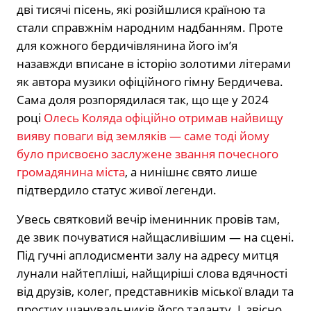
дві тисячі пісень, які розійшлися країною та
стали справжнім народним надбанням. Проте
для кожного бердичівлянина його ім’я
назавжди вписане в історію золотими літерами
як автора музики офіційного гімну Бердичева.
Сама доля розпорядилася так, що ще у 2024
році
Олесь Коляда офіційно отримав найвищу
вияву поваги від земляків — саме тоді йому
було присвоєно заслужене звання почесного
громадянина міста
, а нинішнє свято лише
підтвердило статус живої легенди.
Увесь святковий вечір іменинник провів там,
де звик почуватися найщасливішим — на сцені.
Під гучні аплодисменти залу на адресу митця
лунали найтепліші, найщиріші слова вдячності
від друзів, колег, представників міської влади та
простих шанувальників його таланту. І, звісно